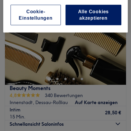
Cookie-
Alle Cookies
Einstellungen
akzeptieren
Beauty Moments
4,8
340 Bewertungen
Innenstadt, Dessau-Roßlau
Auf Karte anzeigen
Intim
28,50 €
15 Min.
Schnellansicht Saloninfos