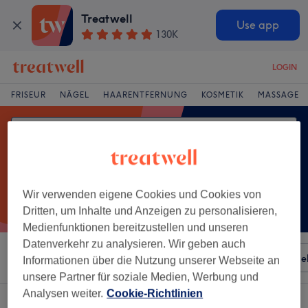
Treatwell
Use app
130K
LOGIN
FRISEUR
NÄGEL
HAARENTFERNUNG
KOSMETIK
MASSAGE
Wir verwenden eigene Cookies und Cookies von
Dritten, um Inhalte und Anzeigen zu personalisieren,
Medienfunktionen bereitzustellen und unseren
Datenverkehr zu analysieren. Wir geben auch
Sortieren nach
Besonderheiten
Salons
Expressange
Informationen über die Nutzung unserer Webseite an
unsere Partner für soziale Medien, Werbung und
Analysen weiter.
Cookie-Richtlinien
Ein Salon, der anbietet:
damen waxing - bikini in Dessau-Roßlau