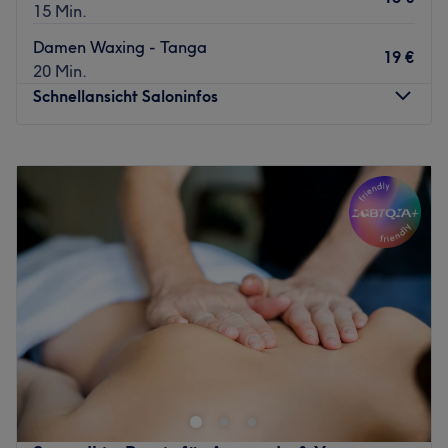
15 Min.
Damen Waxing - Tanga
19 €
20 Min.
Schnellansicht Saloninfos
Montag
09:00
–
19:00
Dienstag
09:00
–
11:00
Mittwoch
09:00
–
19:00
Donnerstag
09:00
–
13:00
Freitag
10:00
–
19:00
Samstag
10:00
–
12:00
Sonntag
Geschlossen
RelaxWax ist dein Spezialist in Büdingen für
professionelle Haarentfernung mit Wachs in entspannter,
privater Atmosphäre. Seit 2016 dreht sich hier alles um
sanftes, gründliches Waxing – ganz ohne Zeitdruck und
ausschließlich nach Terminvereinbarung. Mit