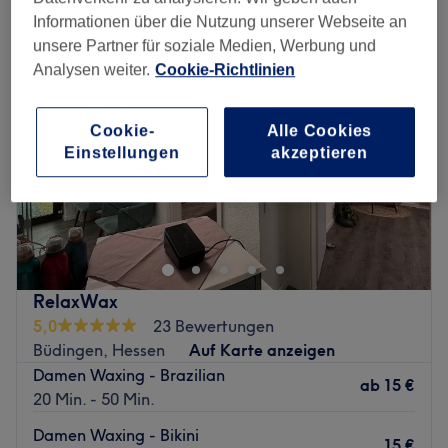
Informationen über die Nutzung unserer Webseite an
unsere Partner für soziale Medien, Werbung und
Analysen weiter.
Cookie-Richtlinien
Cookie-
Alle Cookies
Einstellungen
akzeptieren
RelaxWax
5,0
23 Bewertungen
Büdingen, Hessen
Auf Karte anzeigen
Damen Waxing - Brazilian
ab
15 €
20 Min. - 50 Min.
Damen Waxing - Bikini
15 €