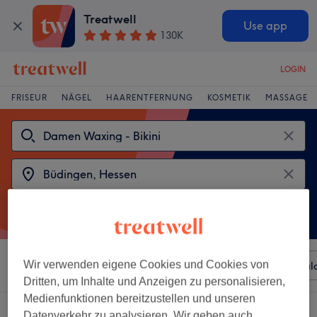
Treatwell
Use app
130K
LOGIN
FRISEUR
NÄGEL
HAARENTFERNUNG
KOSMETIK
MASSAGE
Wir verwenden eigene Cookies und Cookies von
Sortieren nach
Beliebiger Preis
Besonderheiten
Sal
Dritten, um Inhalte und Anzeigen zu personalisieren,
Medienfunktionen bereitzustellen und unseren
2 Salons die anbieten:
damen waxing - bikini in Büdingen, Hessen
Datenverkehr zu analysieren. Wir geben auch