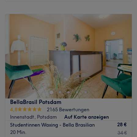
Montag
10:00
–
20:00
Dienstag
10:00
–
20:00
Mittwoch
10:00
–
20:00
Donnerstag
10:00
–
20:00
Freitag
10:00
–
20:00
Samstag
10:00
–
18:00
Sonntag
Geschlossen
Im Bella Waxing, deinem Experten für sanfte
Haarentfernung in Berlin, dreht sich alles um samtweiche
Haut und dein persönliches Wohlbefinden. Ob
gründliches Waxing für Damen und Herren oder ein
präzises Augenbrauen- und Wimpernstyling – hier
BellaBrasil Potsdam
genießt du professionelle Behandlungen in einer
4,8
2165 Bewertungen
entspannten Wohlfühlatmosphäre. Das Studio im
Innenstadt, Potsdam
Auf Karte anzeigen
beliebten Stadtteil Charlottenburg kombiniert moderne
28 €
Studentinnen Waxing - Bella Brasilian
Techniken mit einer besonders schonenden Arbeitsweise,
20 Min.
34 €
damit du dich jederzeit rundum wohl in deiner Haut