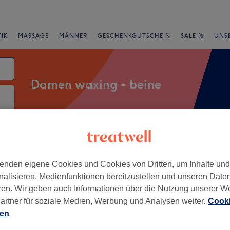
IK
MASSAGE
MÄNNER
GESCHENKGUTSCHEIN
SALE %
UNS
Damen waxing - beine
rheiten
Marken
Salons
Expressangebote
Bewertung
enden eigene Cookies und Cookies von Dritten, um Inhalte un
olfsburg
nalisieren, Medienfunktionen bereitzustellen und unseren Date
ren. Wir geben auch Informationen über die Nutzung unserer W
+
artner für soziale Medien, Werbung und Analysen weiter.
Cooki
 Chic Beauty Hub
ien
166 Bewertungen
−
tte, Wolfsburg