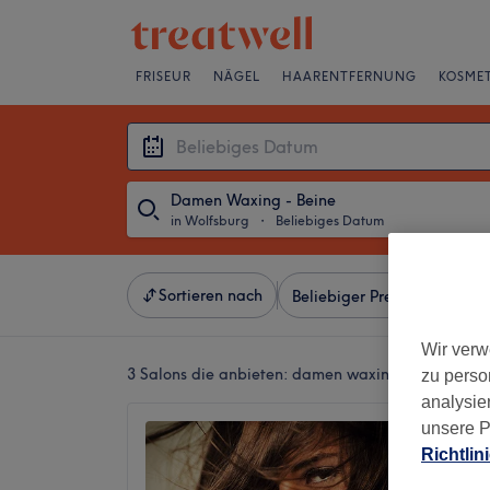
FRISEUR
NÄGEL
HAARENTFERNUNG
KOSMET
Damen Waxing - Beine
in Wolfsburg
・
Beliebiges Datum
Sortieren nach
Beliebiger Preis
Besonde
Wir verw
3 Salons die anbieten:
damen waxing - beine in W
zu perso
analysie
unsere P
Secret
Richtlin
4,9
Stadtmi