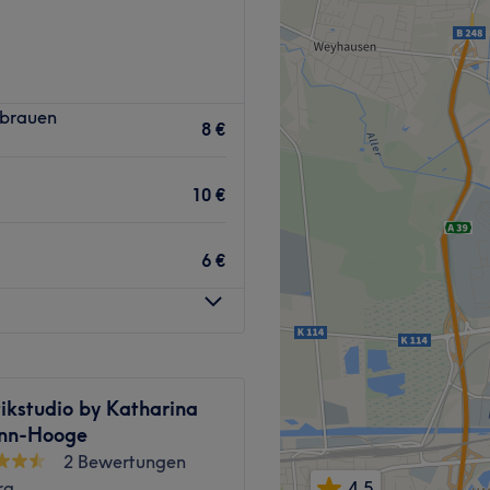
nbrauen
8 €
Zurück zur Salonansicht
10 €
6 €
ikstudio by Katharina
nn-Hooge
2 Bewertungen
4,5
rg