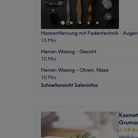
Samstag
10:00
–
18:00
Sonntag
Geschlossen
.
Haarentfernung mit Fadentechnik - Auge
15 Min.
Herren Waxing - Gesicht
10 Min.
Herren Waxing - Ohren, Nase
10 Min.
Schnellansicht Saloninfos
Montag
09:30
–
20:00
Dienstag
09:30
–
20:00
Kosmet
Mittwoch
09:30
–
20:00
Gruma
Donnerstag
09:30
–
20:00
4,5
Freitag
09:30
–
20:00
Wolfsbu