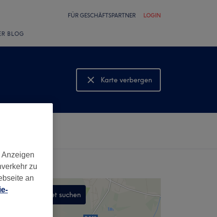
FÜR GESCHÄFTSPARTNER
LOGIN
ER BLOG
Karte verbergen
Karte anzeigen
d Anzeigen
nverkehr zu
ebseite an
e-
In diesem Gebiet suchen
,