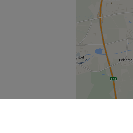
nicht unbedingt einen
Zurück zur Salonansicht
osmetikstudio by Katharina
er erwarten dich
rliche Beratungen und
ergiss den stressigen
nden Beauty-Programm
 sich 13 Gehminuten vom
 Team über ein
n hochwertige Produkte
m ein perfektes Ergebnis