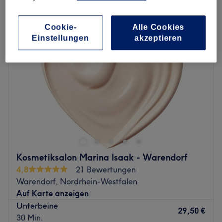
damen waxing - beine in Warendorf, Nordrhein-Westfalen
Cookie-
Alle Cookies
Einstellungen
akzeptieren
Kosmetiksalon Marina Isaak - Warendorf
4,8
21 Bewertungen
Warendorf, Nordrhein-Westfalen
Auf Karte anzeigen
Unterbeine
29,50 €
30 Min.