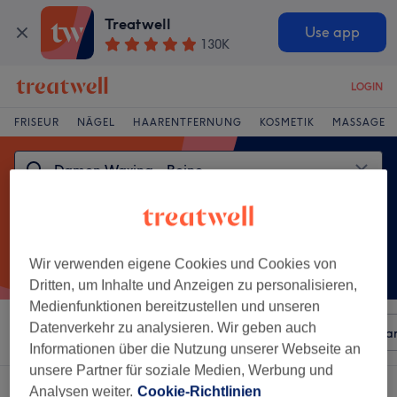
Treatwell
Use app
130K
LOGIN
FRISEUR
NÄGEL
HAARENTFERNUNG
KOSMETIK
MASSAGE
Wir verwenden eigene Cookies und Cookies von
Dritten, um Inhalte und Anzeigen zu personalisieren,
Medienfunktionen bereitzustellen und unseren
Datenverkehr zu analysieren. Wir geben auch
Sortieren nach
Beliebiger Preis
Besonderheiten
Mar
Informationen über die Nutzung unserer Webseite an
unsere Partner für soziale Medien, Werbung und
Ein Salon, der anbietet:
Analysen weiter.
Cookie-Richtlinien