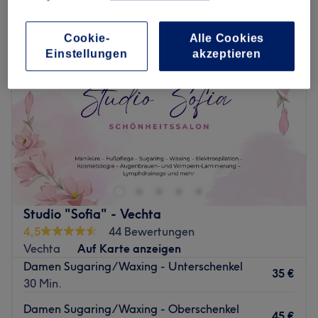
Cookie-
Alle Cookies
Einstellungen
akzeptieren
Studio "Sofia" - Vechta
4,5
44 Bewertungen
Vechta
Auf Karte anzeigen
Damen Sugaring/Waxing - Unterschenkel
35 €
30 Min.
Damen Sugaring/Waxing - Oberschenkel
45 €