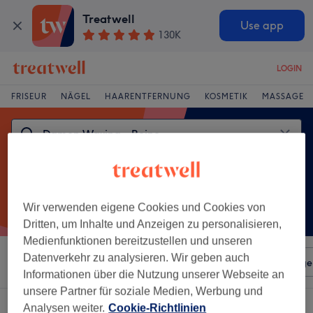
Treatwell
Use app
130K
LOGIN
FRISEUR
NÄGEL
HAARENTFERNUNG
KOSMETIK
MASSAGE
Wir verwenden eigene Cookies und Cookies von
Dritten, um Inhalte und Anzeigen zu personalisieren,
Medienfunktionen bereitzustellen und unseren
Datenverkehr zu analysieren. Wir geben auch
Sortieren nach
Beliebiger Preis
Salons
Expressange
Informationen über die Nutzung unserer Webseite an
unsere Partner für soziale Medien, Werbung und
Ein Salon, der anbietet:
damen waxing - beine in Vechta
Analysen weiter.
Cookie-Richtlinien