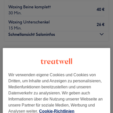
Waxing Beine komplett
40 €
30 Min.
Waxing Unterschenkel
26 €
15 Min.
Schnellansicht Saloninfos
Montag
Geschlossen
Dienstag
10:00
–
20:00
Mittwoch
Geschlossen
Donnerstag
10:00
–
20:00
Freitag
10:00
–
20:00
Wir verwenden eigene Cookies und Cookies von
Samstag
10:00
–
16:00
Dritten, um Inhalte und Anzeigen zu personalisieren,
Sonntag
Geschlossen
Medienfunktionen bereitzustellen und unseren
Datenverkehr zu analysieren. Wir geben auch
Sage Ade zu den lästigen Härchen! Im Salon Bebien
Informationen über die Nutzung unserer Webseite an
Professional Waxing & More in Frankfurt, Sachsenhausen
unsere Partner für soziale Medien, Werbung und
wird effizient mit Wachs jedes Haar entdeckt und
Analysen weiter.
Cookie-Richtlinien