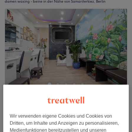
damen waxing - beine in der Nähe von Samariterkiez, Berlin
Hoa Sen Beauté
4,7
2219 Bewertungen
Lichtenberg, Berlin
Auf Karte anzeigen
Damen Waxing - Unterschenkel
Wir verwenden eigene Cookies und Cookies von
25 €
30 Min.
Dritten, um Inhalte und Anzeigen zu personalisieren,
Medienfunktionen bereitzustellen und unseren