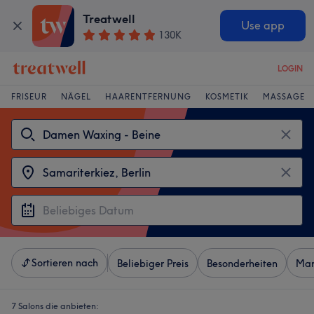
Treatwell
Use app
130K
LOGIN
FRISEUR
NÄGEL
HAARENTFERNUNG
KOSMETIK
MASSAGE
Sortieren nach
Beliebiger Preis
Besonderheiten
Mar
7 Salons die anbieten: