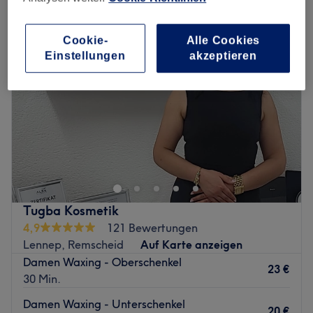
Cookie-
Alle Cookies
Einstellungen
akzeptieren
Tugba Kosmetik
4,9
121 Bewertungen
Lennep, Remscheid
Auf Karte anzeigen
Damen Waxing - Oberschenkel
23 €
30 Min.
Damen Waxing - Unterschenkel
20 €