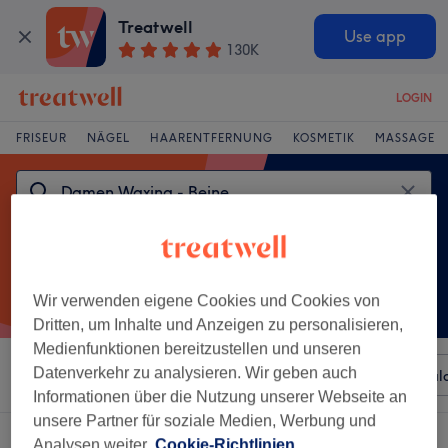
Treatwell
Use app
130K
LOGIN
FRISEUR
NÄGEL
HAARENTFERNUNG
KOSMETIK
MASSAGE
Wir verwenden eigene Cookies und Cookies von
Dritten, um Inhalte und Anzeigen zu personalisieren,
Medienfunktionen bereitzustellen und unseren
Datenverkehr zu analysieren. Wir geben auch
Sortieren nach
Beliebiger Preis
Besonderheiten
Sal
Informationen über die Nutzung unserer Webseite an
unsere Partner für soziale Medien, Werbung und
Ein Salon, der anbietet:
damen waxing - beine in Remscheid
Analysen weiter.
Cookie-Richtlinien