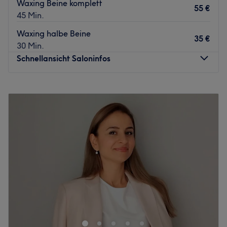
Waxing Beine komplett
55 €
45 Min.
Waxing halbe Beine
35 €
30 Min.
Schnellansicht Saloninfos
Montag
Geschlossen
Dienstag
10:00
–
18:00
Mittwoch
10:00
–
18:00
Donnerstag
10:00
–
18:00
Freitag
10:00
–
18:00
Samstag
10:00
–
18:00
Sonntag
Geschlossen
Bei Glory Glam in Offenbach, Westend ist der Name
Programm. Hier kommst du deinem Traum von einem
glamourös strahlenden Teint, vollen Wimpern und
weicher Haut ein Stück näher. Wähle die für dich