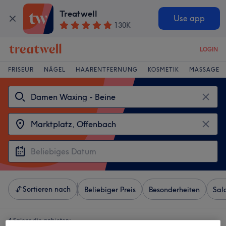
Treatwell
Use app
130K
LOGIN
FRISEUR
NÄGEL
HAARENTFERNUNG
KOSMETIK
MASSAGE
Sortieren nach
Beliebiger Preis
Besonderheiten
Sal
4 Salons die anbieten: