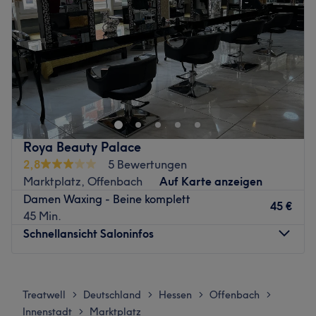
Freitag
Geschlossen
Atmosphäre:
Samstag
09:30
–
15:00
Expertise:
Sonntag
Geschlossen
Produkte und Produktmarken:
Extras:
Zurück zur Salonansicht
Zurück zur Salonansicht
Roya Beauty Palace
2,8
5 Bewertungen
Marktplatz, Offenbach
Auf Karte anzeigen
Damen Waxing - Beine komplett
45 €
45 Min.
Schnellansicht Saloninfos
Montag
10:00
–
20:00
Dienstag
10:00
–
20:00
Treatwell
Deutschland
Hessen
Offenbach
>
>
>
>
Mittwoch
10:00
–
20:00
Innenstadt
Marktplatz
>