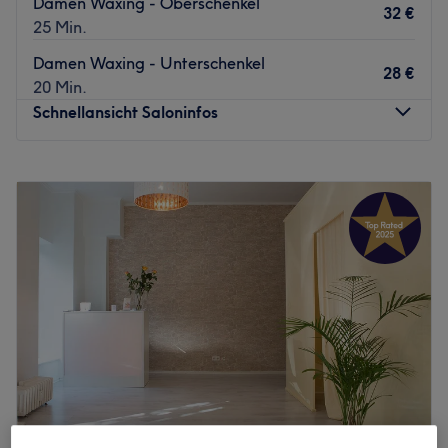
Damen Waxing - Oberschenkel
32 €
25 Min.
Damen Waxing - Unterschenkel
28 €
20 Min.
Schnellansicht Saloninfos
Montag
10:00
–
20:00
Dienstag
10:00
–
20:00
Mittwoch
10:00
–
20:00
Donnerstag
10:00
–
20:00
Freitag
10:00
–
20:00
Samstag
10:00
–
18:00
Sonntag
Geschlossen
Im Bella Waxing, deinem Experten für sanfte
Haarentfernung in Berlin, dreht sich alles um samtweiche
Haut und dein persönliches Wohlbefinden. Ob
gründliches Waxing für Damen und Herren oder ein