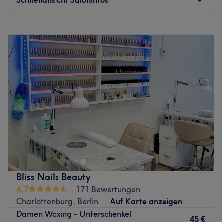
Produkte und Produktmarken: CND Shellac.
Extras: Kostenlose Getränke.
Montag
Geschlossen
Zurück zur Salonansicht
Dienstag
10:00
–
18:30
Mittwoch
10:00
–
18:30
Donnerstag
10:00
–
18:30
Freitag
10:00
–
18:30
Samstag
09:00
–
16:00
Sonntag
Geschlossen
Lass dich von Kopf bis Fuß verwöhnen und statte dem
Kosmetikstudio Sisters Beauty Care, direkt am Berliner
Kudamm einen Besuch ab. Hier kümmert sich das Team
rundum Füsun um deine Schönheit und verschaffen dir
einen Verwöhnmoment. Erfüll auch du dir jeden Wunsch,
Bliss Nails Beauty
den das Frauenherz für die äußere Erscheinung von Haut
4,7
171 Bewertungen
und Körper begehrt. Denn wer sich in seinem Körper
Charlottenburg, Berlin
Auf Karte anzeigen
wohlfühlt, geht positiv durchs Leben. Den passenden
Damen Waxing - Unterschenkel
Termin buchst du dir einfach online über Treatwell!
45 €