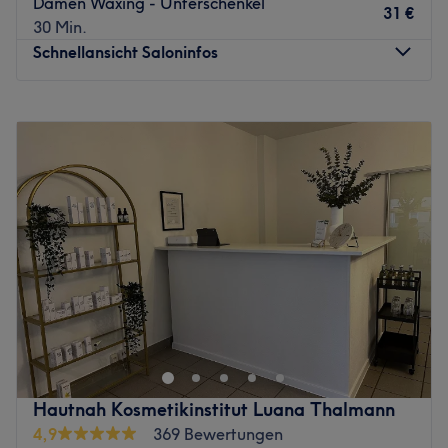
Damen Waxing - Unterschenkel
31 €
30 Min.
Schnellansicht Saloninfos
Montag
09:00
–
18:00
Dienstag
09:00
–
18:00
Mittwoch
09:00
–
18:00
Donnerstag
09:00
–
18:00
Freitag
09:00
–
18:00
Samstag
09:00
–
13:00
Sonntag
Geschlossen
Das Danijela Kosmetikinsitut in der Frintroper Straße 414-
418 in Essen ist eine Wohlfühloase für Fans von wahrer
Schönheit. Das Kosmetikstudio brilliert mit einem
breitgefächerten Angebot an Behandlungen für Gesicht
und Körper. Lass dich mit hochwertigen
Hautnah Kosmetikinstitut Luana Thalmann
Beautybehandlungen zum Strahlen bringen und buche dir
4,9
369 Bewertungen
dafür deinen Wunschtermin jetzt mit Treatwell - online