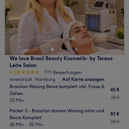
Samstag
10:00
–
19:00
Sonntag
Geschlossen
Willkommen bei Bella Rio by Aline Santos!
Exklusive Behandlungen für Frauen, spezialisiert auf
Körperformung, Fettreduktion und Cellulite-Behandlung.
Jede Kundin erhält eine individuelle Analyse und eine
We love Brasil Beauty Kosmetik- by Teresa
maßgeschneiderte Behandlung für sichtbare und
Leite Salon
nachhaltige Ergebnisse.
4,8
771 Bewertungen
In einer ruhigen und diskreten Atmosphäre bieten wir
Innenstadt, Hamburg
Auf Karte anzeigen
hochwertige Behandlungen für Ihr Wohlbefinden und Ihre
Brasilian Waxing Beine komplett inkl. Füsse &
45 €
Schönheit.
Zehen
48 €
Bella Rio steht für Qualität, Präzision und exklusive
25 Min.
Betreuung.
Packet 5 - Brasilian damen Waxing intim und
82 €
Buchen Sie jetzt Ihren Termin und erleben Sie den
Beine Komplett
88 €
Unterschied.
45 Min. - 50 Min.