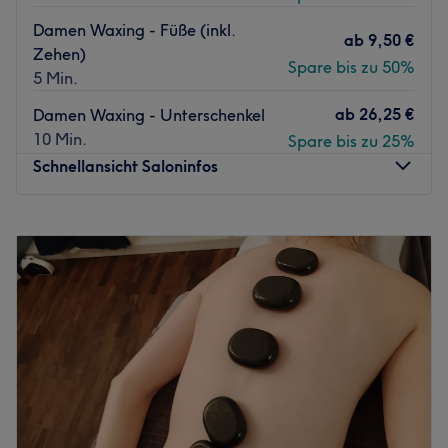
Damen Waxing - Füße (inkl.
ab
9,50 €
Zehen)
Spare bis zu 50%
5 Min.
ab
26,25 €
Damen Waxing - Unterschenkel
10 Min.
Spare bis zu 25%
Schnellansicht Saloninfos
Montag
09:00
–
20:00
Dienstag
09:00
–
20:00
Mittwoch
09:00
–
20:00
Donnerstag
09:00
–
20:00
Freitag
09:00
–
20:00
Samstag
09:00
–
20:00
Sonntag
Geschlossen
Schluss mit lästigen Härchen! In der Lange Reihe in St.
Georg befindet sich das Haarentfernungsstudio