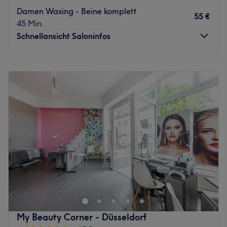
Damen Waxing - Beine komplett
55 €
45 Min.
Schnellansicht Saloninfos
Montag
Geschlossen
Dienstag
13:00
–
19:00
Mittwoch
13:00
–
19:00
Donnerstag
13:00
–
19:00
Freitag
13:00
–
19:00
Samstag
10:00
–
16:00
Sonntag
Geschlossen
Bei Fußwohl in Düsseldorf Flingern kriegst du die
allerschönsten Füße und Nägel - mit Topqualität zu
fairen Preisen! Bei der vielfältigen Auswahl an Services
wie Medizinische Fußpflege, Fußpflege Deluxe, Pediküre,
Fußmassage und sogar Epilationsbehandlungen bleibt
My Beauty Corner - Düsseldorf
kein Wunsch unerfült. Gönn deinen Füßen ein