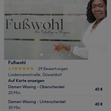
deine Wimpern pimpen oder ein paar nervige
Donnerstag
09:00
–
18:00
Körperhärchen entfernen lassen willst, bist du hier genau
Freitag
09:00
–
18:00
richtig. Durch die zentrale Lage sind auch die Öffis direkt
Samstag
10:00
–
15:30
um die Ecke. Also worauf wartest du noch?
Sonntag
Geschlossen
Zurück zur Salonansicht
Möchtest du dich von Kopf bis Fuß verwöhnen lassen?
Dann bist du bei create only beauty genau richtig.
Zentral gelegen, ist der Salon superleicht zu erreichen,
sodass deinem nächsten Beautymoment nur noch der
passende Termin fehlt. Diesen buchst du dir am besten
Fußwohl
online oder per App mit Treatwell.
4,9
29 Bewertungen
Zurück zur Salonansicht
Lindemannstraße, Düsseldorf
Auf Karte anzeigen
Damen Waxing - Oberschenkel
40 €
20 Min.
Damen Waxing - Unterschenkel
40 €
30 Min.