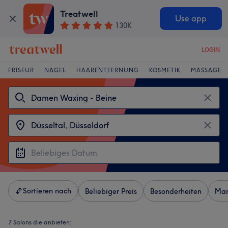
Treatwell
Use app
130K
LOGIN
FRISEUR
NÄGEL
HAARENTFERNUNG
KOSMETIK
MASSAGE
Sortieren nach
Beliebiger Preis
Besonderheiten
Mar
7 Salons die anbieten: