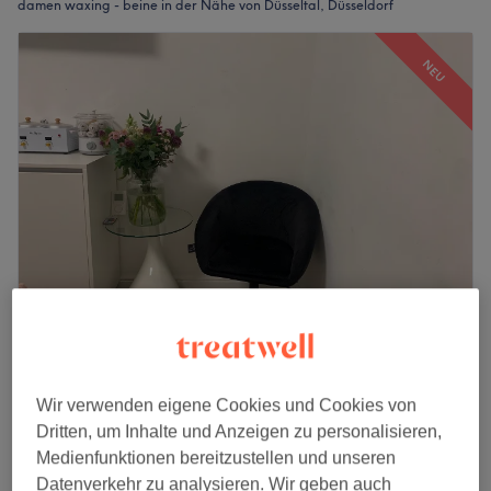
damen waxing - beine in der Nähe von Düsseltal, Düsseldorf
NEU
El Sol Studio
5,0
5 Bewertungen
Düsseltal, Düsseldorf
Auf Karte anzeigen
Wir verwenden eigene Cookies und Cookies von
Damen Waxing - Unterschenkel
Dritten, um Inhalte und Anzeigen zu personalisieren,
25 €
30 Min.
Medienfunktionen bereitzustellen und unseren
Datenverkehr zu analysieren. Wir geben auch