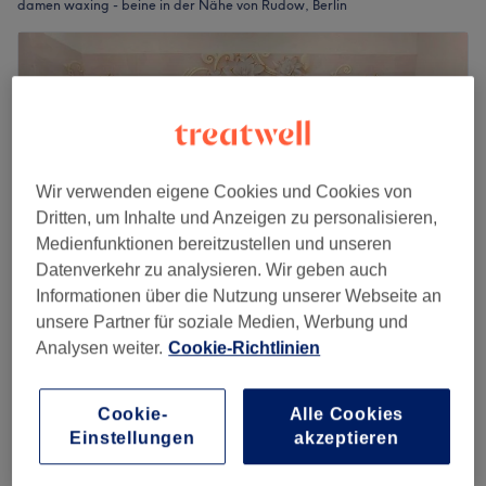
damen waxing - beine in der Nähe von Rudow, Berlin
Wir verwenden eigene Cookies und Cookies von
Dritten, um Inhalte und Anzeigen zu personalisieren,
Medienfunktionen bereitzustellen und unseren
Datenverkehr zu analysieren. Wir geben auch
Informationen über die Nutzung unserer Webseite an
unsere Partner für soziale Medien, Werbung und
Bui Nails & More
Analysen weiter.
Cookie-Richtlinien
4,5
276 Bewertungen
Johannisthal, Berlin
Auf Karte anzeigen
Cookie-
Alle Cookies
30 €
Waxing - Unterschenkel
Einstellungen
akzeptieren
45 Min.
35 €