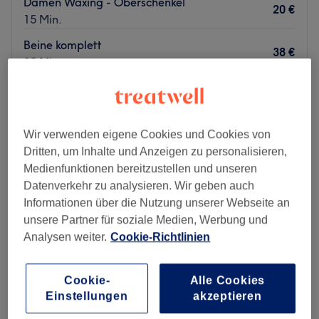
Damen Waxing - Oberschenkel
20 €
15 Min.
Beine komplett
38 €
35 Min.
Schnellansicht Saloninfos
Montag
Geschlossen
Wir verwenden eigene Cookies und Cookies von
Dienstag
10:15
–
19:30
Dritten, um Inhalte und Anzeigen zu personalisieren,
Mittwoch
10:15
–
19:30
Medienfunktionen bereitzustellen und unseren
Donnerstag
10:15
–
19:30
Datenverkehr zu analysieren. Wir geben auch
Freitag
10:15
–
19:30
Informationen über die Nutzung unserer Webseite an
Samstag
Geschlossen
unsere Partner für soziale Medien, Werbung und
Sonntag
Geschlossen
Analysen weiter.
Cookie-Richtlinien
Seidenglatte Haut und ein frischer Teint – wer träumt
nicht davon? Bei Sinus Roris Wax & Kosmetik in der
Cookie-
Alle Cookies
Ebertystraße 50, nur fünf Minuten vom S-Bahnhof
Einstellungen
akzeptieren
Landberger Allee entfernt, kümmert sich eine top-