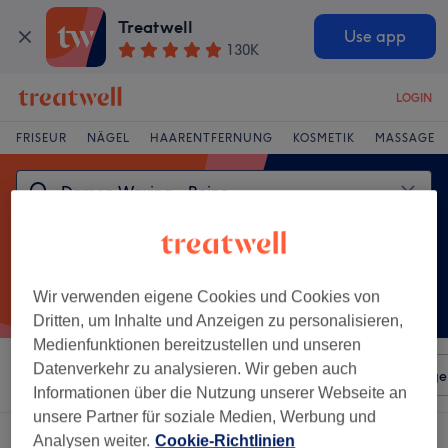
Treatwell
Use app
130K
LOGIN
FRISEUR
NÄGEL
HAARENTFERNUNG
KOSMETIK
MASSAGE
Wir verwenden eigene Cookies und Cookies von
Dritten, um Inhalte und Anzeigen zu personalisieren,
Medienfunktionen bereitzustellen und unseren
Datenverkehr zu analysieren. Wir geben auch
Sortieren nach
Beliebiger Preis
Salons
Expressange
Informationen über die Nutzung unserer Webseite an
unsere Partner für soziale Medien, Werbung und
Ein Salon, der anbietet:
damen waxing - beine in Achim
Analysen weiter.
Cookie-Richtlinien