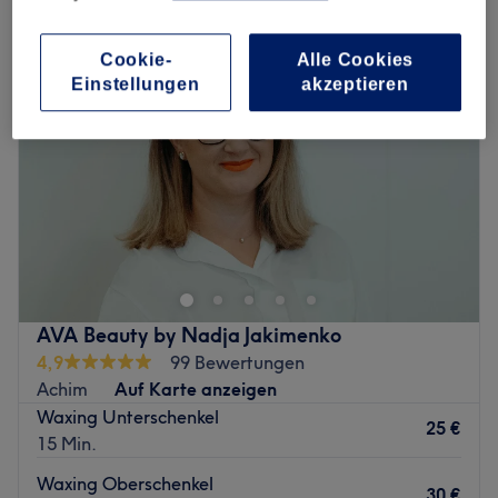
Cookie-
Alle Cookies
Einstellungen
akzeptieren
AVA Beauty by Nadja Jakimenko
4,9
99 Bewertungen
Achim
Auf Karte anzeigen
Waxing Unterschenkel
25 €
15 Min.
Waxing Oberschenkel
30 €