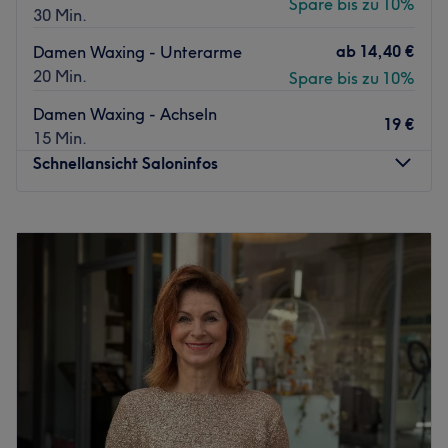
Spare bis zu 10%
30 Min.
ab
14,40 €
Damen Waxing - Unterarme
20 Min.
Spare bis zu 10%
Damen Waxing - Achseln
19 €
15 Min.
Schnellansicht Saloninfos
Montag
13:00
–
19:00
Dienstag
10:00
–
18:00
Mittwoch
10:00
–
19:00
Donnerstag
10:00
–
19:00
Freitag
10:00
–
18:00
Samstag
08:00
–
15:30
Sonntag
Geschlossen
Bist du lästige Stoppeln und das ständige Rasieren leid?
Dann besuche das Studio Bahia beauty Brasil in