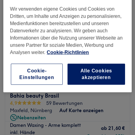
damen waxing - arme & achseln in der Nähe von Nürnberg
Wir verwenden eigene Cookies und Cookies von
Dritten, um Inhalte und Anzeigen zu personalisieren,
Medienfunktionen bereitzustellen und unseren
Datenverkehr zu analysieren. Wir geben auch
Informationen über die Nutzung unserer Webseite an
unsere Partner für soziale Medien, Werbung und
Analysen weiter.
Cookie-Richtlinien
Cookie-
Alle Cookies
Einstellungen
akzeptieren
Bahia beauty Brasil
4,9
59 Bewertungen
Maxfeld, Nürnberg
Auf Karte anzeigen
Nebenzeiten
Damen Waxing - Arme komplett
ab
21,60 €
inkl. Hände