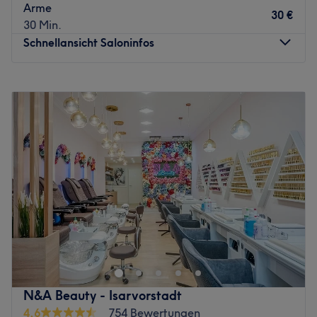
Das Team:
Arme
30 €
Mai ist ausgesprochen qualifiziert und dabei super
30 Min.
herzlich. Sie setzt alles daran, dir genau das Design zu
Schnellansicht Saloninfos
zaubern, das du dir wünscht!
Was uns an dem Salon gefällt:
Montag
10:00
–
20:00
Atmosphäre: Einladend, freundlich, stylisch
Dienstag
10:00
–
20:00
Expertise: Nagelpflege & Design
Mittwoch
10:00
–
20:00
Produkte und Produktmarken: Hochwertige Produkte
Donnerstag
10:00
–
20:00
Extras: Kostenlose Getränke, Haustiere erlaubt, gut an
Freitag
10:00
–
20:00
die öffentlichen Verkehrsmittel angebunden
Samstag
10:00
–
20:00
Zurück zur Salonansicht
Sonntag
Geschlossen
Willkommen bei Louis Vu Nails & Beauty Salon im Herzen
von der Münchner Altstadt! Der Salon bietet hochwertige
Nagelpflege, kreative Nail-Art und eine Vielzahl an
Beauty-Behandlungen. Mit einem Fokus auf Qualität und
Kundenzufriedenheit sorgt das Team dafür, dass du dich
N&A Beauty - Isarvorstadt
rundum wohlfühlst und perfekt gepflegt wirst.
4,6
754 Bewertungen