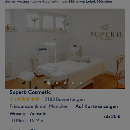
damen waxing - arme & achseln in der Nähe von Lehel, München
Superb Cosmetic
4,9
2183 Bewertungen
Friedensdenkmal, München
Auf Karte anzeigen
Waxing - Achseln
ab
25 €
10 Min. - 15 Min.