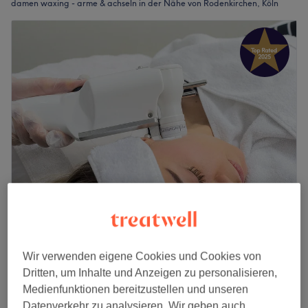
damen waxing - arme & achseln in der Nähe von Rodenkirchen, Köln
Ayda Kosmetik Köln
4,9
131 Bewertungen
Zollstock, Köln
Auf Karte anzeigen
Wir verwenden eigene Cookies und Cookies von
Waxing - Achseln
Dritten, um Inhalte und Anzeigen zu personalisieren,
20 €
15 Min.
Medienfunktionen bereitzustellen und unseren
Datenverkehr zu analysieren. Wir geben auch