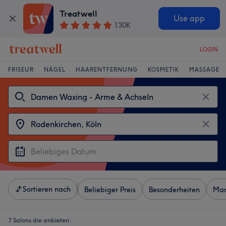
Treatwell
Use app
130K
LOGIN
FRISEUR
NÄGEL
HAARENTFERNUNG
KOSMETIK
MASSAGE
Sortieren nach
Beliebiger Preis
Besonderheiten
Mar
7 Salons die anbieten: