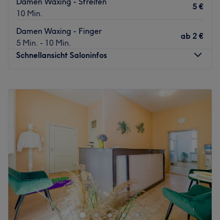
Damen Waxing - Streifen
5 €
10 Min.
Damen Waxing - Finger
ab
2 €
5 Min. - 10 Min.
Schnellansicht Saloninfos
Montag
10:00
–
20:00
Dienstag
10:00
–
20:00
Mittwoch
10:00
–
20:00
Donnerstag
10:00
–
20:00
Freitag
10:00
–
20:00
Samstag
10:00
–
18:00
Sonntag
Geschlossen
Im Bella Waxing, deinem Experten für sanfte
Haarentfernung in Berlin, dreht sich alles um samtweiche
Haut und dein persönliches Wohlbefinden. Ob
gründliches Waxing für Damen und Herren oder ein