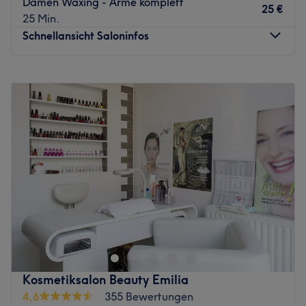
Damen Waxing - Arme komplett
25 €
25 Min.
Schnellansicht Saloninfos
Montag
09:30
–
20:00
Dienstag
09:30
–
20:00
Mittwoch
09:30
–
20:00
Donnerstag
09:30
–
20:00
Freitag
09:30
–
20:00
Samstag
09:30
–
19:30
Sonntag
Geschlossen
Flower-Power und Beauty-Träume von A-Z! Im
Kosmetiksalon Hoa Sen Beauté, zentral gelegen an der
Hauptstraße, Möllendorffstraße, in Lichtenberg finden
schönheitsbewusste Berliner eine Oase des Genusses.
Buche den persönlichen Wunschtermin jetzt super
Kosmetiksalon Beauty Emilia
bequem online über Treatwell und lass dich selbst in den
4,6
355 Bewertungen
Bann von herrlichen Düften und traumhafter