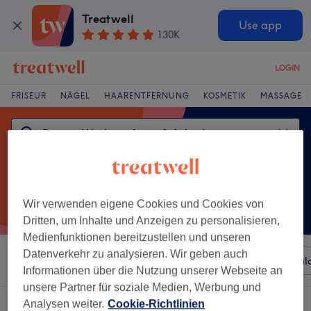
Treatwell
Use app
130K
LOGIN
FRISEUR
NÄGEL
HAARENTFERNUNG
KOSMETIK
MASSAGE
Wir verwenden eigene Cookies und Cookies von
Dritten, um Inhalte und Anzeigen zu personalisieren,
Medienfunktionen bereitzustellen und unseren
Datenverkehr zu analysieren. Wir geben auch
Sortieren nach
Beliebiger Preis
Besonderheiten
Sal
Informationen über die Nutzung unserer Webseite an
unsere Partner für soziale Medien, Werbung und
Ein Salon, der anbietet:
Analysen weiter.
Cookie-Richtlinien