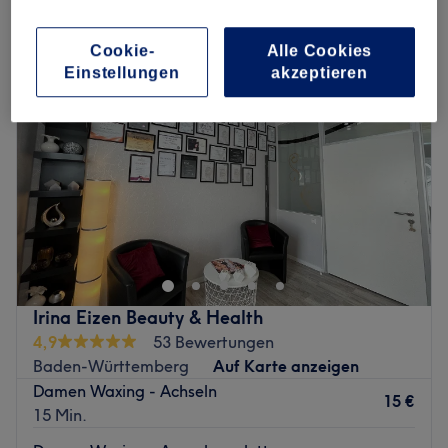
damen waxing - arme & achseln in Spaichingen, Baden-Württemberg
Cookie-
Alle Cookies
Einstellungen
akzeptieren
Irina Eizen Beauty & Health
4,9
53 Bewertungen
Baden-Württemberg
Auf Karte anzeigen
Damen Waxing - Achseln
15 €
15 Min.