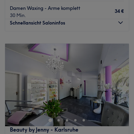
Damen Waxing - Arme komplett
34 €
30 Min.
Schnellansicht Saloninfos
Montag
11:00
–
18:00
Dienstag
11:00
–
18:00
Mittwoch
11:00
–
18:00
Donnerstag
11:00
–
18:00
Freitag
11:00
–
18:00
Samstag
11:00
–
15:00
Sonntag
Geschlossen
Willkommen bei E & C Kosmetik an der Alb in Ettlingen. In
diesem Kosmetikstudio erwarten dich erstklassige
Behandlungen mit hochwertigen Produkten. Lass dich bei
einer Gesichtsbehandlung, Massage oder bei der
Augenbrauen- & Wimpernpflege verwöhnen.
Beauty by Jenny - Karlsruhe