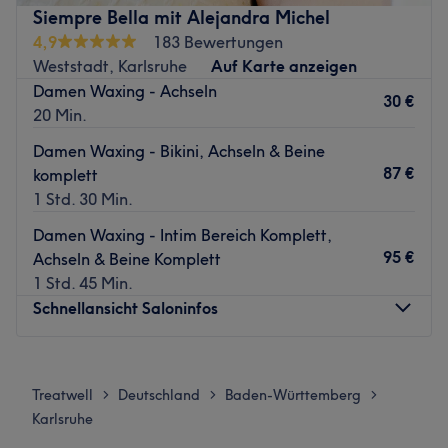
Behandlung.
Nächste öffentliche Verkehrsmittel:
Siempre Bella mit Alejandra Michel
Zurück zur Salonansicht
4,9
183 Bewertungen
In nur zehn Gehminuten erreichst du die Tramhaltestelle
Weststadt, Karlsruhe
Auf Karte anzeigen
Waldstadt Jägerhaus.
Damen Waxing - Achseln
30 €
Das Team:
20 Min.
Dank ständiger Weiterbildung verfügt Inhaberin Jenny
Damen Waxing - Bikini, Achseln & Beine
über ein breitgefächertes Wissen. Außerdem werden
87 €
komplett
hochwertige Produkte und die neuesten Methoden
1 Std. 30 Min.
angewendet, um ein perfektes Ergebnis zu erzielen. Hier
wird Deutsch und Russisch gesprochen.
Damen Waxing - Intim Bereich Komplett,
95 €
Achseln & Beine Komplett
Was uns an dem Salon gefällt:
1 Std. 45 Min.
Atmosphäre: Modern, freundlich, sauber.
Schnellansicht Saloninfos
Expertise: Kosmetik.
Extras: Kostenlose Parkplätze, kostenloses WLAN,
klimatisiert, Haustiere erlaubt.
Montag
13:30
–
21:30
Dienstag
13:30
–
20:30
Zurück zur Salonansicht
Treatwell
Deutschland
Baden-Württemberg
>
>
>
Mittwoch
13:30
–
20:30
Karlsruhe
Donnerstag
13:30
–
18:00