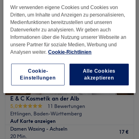
damen waxing - arme & achseln in der Nähe von Karlsruhe
Wir verwenden eigene Cookies und Cookies von
Dritten, um Inhalte und Anzeigen zu personalisieren,
Medienfunktionen bereitzustellen und unseren
Datenverkehr zu analysieren. Wir geben auch
Informationen über die Nutzung unserer Webseite an
unsere Partner für soziale Medien, Werbung und
Analysen weiter.
Cookie-Richtlinien
Cookie-
Alle Cookies
Einstellungen
akzeptieren
E & C Kosmetik an der Alb
5,0
11 Bewertungen
Ettlingen, Baden-Württemberg
Auf Karte anzeigen
Damen Waxing - Achseln
17 €
20 Min.