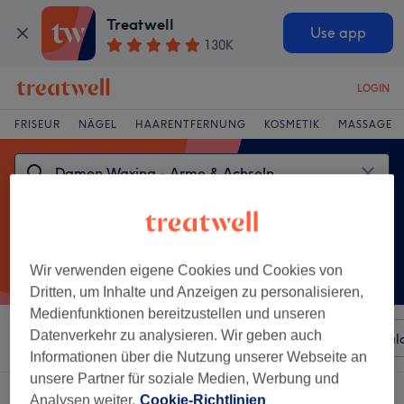
Treatwell
Use app
130K
LOGIN
FRISEUR
NÄGEL
HAARENTFERNUNG
KOSMETIK
MASSAGE
Wir verwenden eigene Cookies und Cookies von
Dritten, um Inhalte und Anzeigen zu personalisieren,
Medienfunktionen bereitzustellen und unseren
Datenverkehr zu analysieren. Wir geben auch
Sortieren nach
Beliebiger Preis
Besonderheiten
Sal
Informationen über die Nutzung unserer Webseite an
unsere Partner für soziale Medien, Werbung und
Ein Salon, der anbietet:
Analysen weiter.
Cookie-Richtlinien