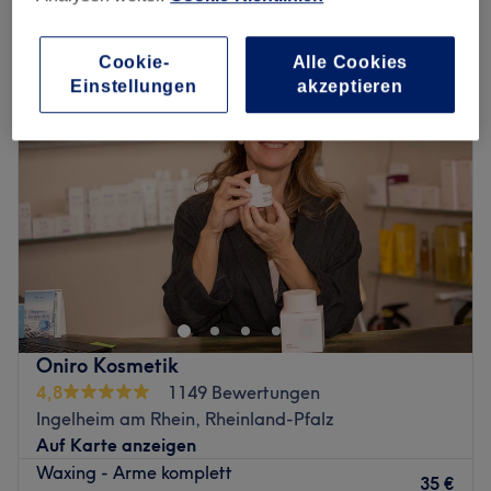
damen waxing - arme & achseln in Ingelheim am Rhein, Rheinland-
Pfalz
Cookie-
Alle Cookies
Einstellungen
akzeptieren
Oniro Kosmetik
4,8
1149 Bewertungen
Ingelheim am Rhein, Rheinland-Pfalz
Auf Karte anzeigen
Waxing - Arme komplett
35 €