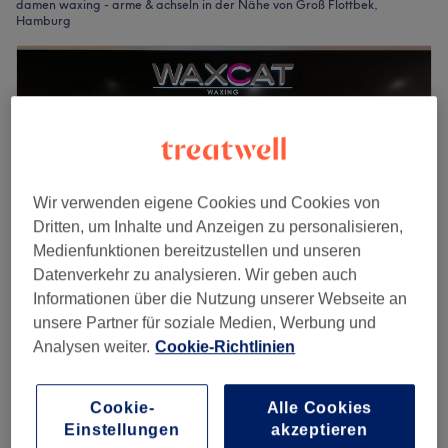
damen waxing - arme & achseln in der Nähe von Groß Flottbek,
Hamburg
Wir verwenden eigene Cookies und Cookies von
Dritten, um Inhalte und Anzeigen zu personalisieren,
Medienfunktionen bereitzustellen und unseren
Datenverkehr zu analysieren. Wir geben auch
Informationen über die Nutzung unserer Webseite an
unsere Partner für soziale Medien, Werbung und
Waxcat Elbe Einkaufszentrum
Analysen weiter.
Cookie-Richtlinien
4,8
125 Bewertungen
Elbe-Einkaufszentrum, Hamburg
Auf Karte anzeigen
Cookie-
Alle Cookies
Damen Waxing - Arme komplett inkl. Hände &
Einstellungen
akzeptieren
50 €