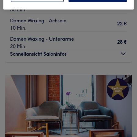
Finger
73 €
30 Min.
Damen Waxing - Achseln
22 €
10 Min.
Damen Waxing - Unterarme
28 €
20 Min.
Schnellansicht Saloninfos
Montag
10:00
–
20:00
Dienstag
10:00
–
20:00
Mittwoch
10:00
–
20:00
Donnerstag
10:00
–
20:00
Freitag
10:00
–
20:00
Samstag
10:00
–
20:00
Sonntag
Geschlossen
Du hast genug davon, täglich unter der Dusche deinen
Rasierer zu schwingen und willst lieber rund um die Uhr