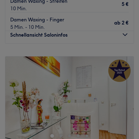
Damen Waxing - Streifen
5 €
10 Min.
Damen Waxing - Finger
ab
2 €
5 Min. - 10 Min.
Schnellansicht Saloninfos
Montag
10:00
–
20:00
Dienstag
10:00
–
20:00
Mittwoch
10:00
–
20:00
Donnerstag
10:00
–
20:00
Freitag
10:00
–
20:00
Samstag
10:00
–
18:00
Sonntag
Geschlossen
Im Bella Waxing, deinem Experten für sanfte
Haarentfernung in Berlin, dreht sich alles um samtweiche
Haut und dein persönliches Wohlbefinden. Ob
gründliches Waxing für Damen und Herren oder ein