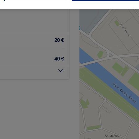
20 €
40 €