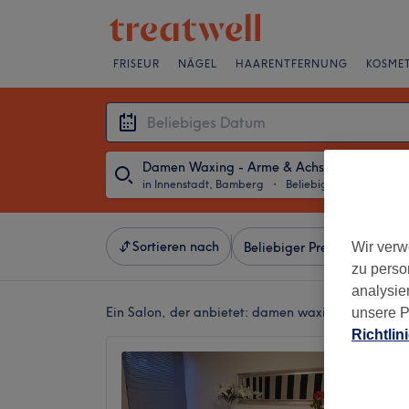
FRISEUR
NÄGEL
HAARENTFERNUNG
KOSMET
Damen Waxing - Arme & Achseln
in Innenstadt, Bamberg
・
Beliebiges Datum
Sortieren nach
Wir verw
Beliebiger Preis
Marken
zu perso
analysie
Ein Salon, der anbietet:
damen waxing - arme & a
unsere P
Richtlin
Aesthet
5,0
Innenst