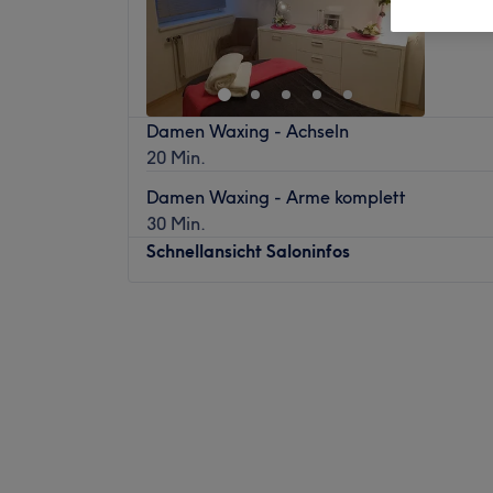
Damen Waxing - Achseln
20 Min.
Damen Waxing - Arme komplett
30 Min.
Schnellansicht Saloninfos
Montag
Geschlossen
Dienstag
12:00
–
20:00
Mittwoch
10:00
–
18:00
Donnerstag
10:00
–
18:00
Freitag
10:00
–
18:00
Samstag
10:00
–
14:00
Sonntag
Geschlossen