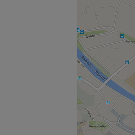
 Lösungen gegen den einen
el? Dann kommt hier die
e Lösung finden! Buche
online über Treatwell und
stitut Aesthetic Atelier!
befindet sich das
reichen Babor-Konzepten,
 Geräten: Ultraschall,
igmentiergerät mit Nano
n exakten Überblick jedes
iert das Team von
ie optimale Behandlung.
n Räumlichkeiten, die hell
ohlfühlen einladen.
rekt vor der Tür.
Zurück zur Salonansicht