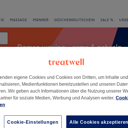
IK
MASSAGE
MÄNNER
GESCHENKGUTSCHEIN
SALE %
UNS
Damen waxing - arme & achseln
enden eigene Cookies und Cookies von Dritten, um Inhalte un
Salons
Expressangebote
Bewertung
nalisieren, Medienfunktionen bereitzustellen und unseren Date
ren. Wir geben auch Informationen über die Nutzung unserer W
chseln in Innenstadt, Bamberg
artner für soziale Medien, Werbung und Analysen weiter.
Cooki
ien
+
ic Atelier
523 Bewertungen
−
Cookie-Einstellungen
Alle Cookies akzeptiere
adt, Bamberg