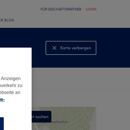
FÜR GESCHÄFTSPARTNER
LOGIN
ER BLOG
Karte verbergen
Karte anzeigen
d Anzeigen
nverkehr zu
ebseite an
e-
In diesem Gebiet suchen
n
,