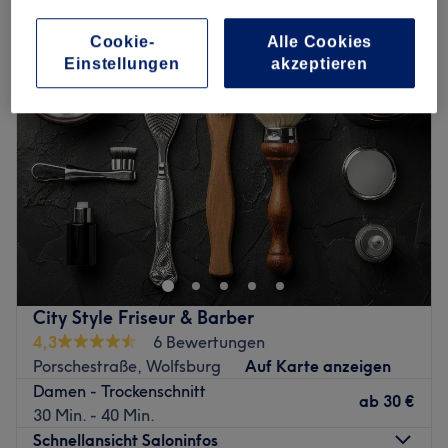
damen - trockenhaarschnitt in Porschestraße, Wolfsburg
Cookie-
Alle Cookies
Einstellungen
akzeptieren
City Style Friseur & Barber
4,3
6 Bewertungen
Porschestraße, Wolfsburg
Auf Karte anzeigen
Damen - Trockenschnitt
ab
30 €
30 Min. - 40 Min.
Schnellansicht Saloninfos