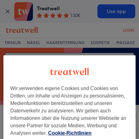
Treatwell
Use app
130K
LOGIN
FRISEUR
NÄGEL
HAARENTFERNUNG
KOSMETIK
MASSAGE
Wir verwenden eigene Cookies und Cookies von
Dritten, um Inhalte und Anzeigen zu personalisieren,
Medienfunktionen bereitzustellen und unseren
Datenverkehr zu analysieren. Wir geben auch
Sortieren nach
Marken
Salons
Expressangebote
Informationen über die Nutzung unserer Webseite an
unsere Partner für soziale Medien, Werbung und
Analysen weiter.
Cookie-Richtlinien
Ein Salon, der anbietet: