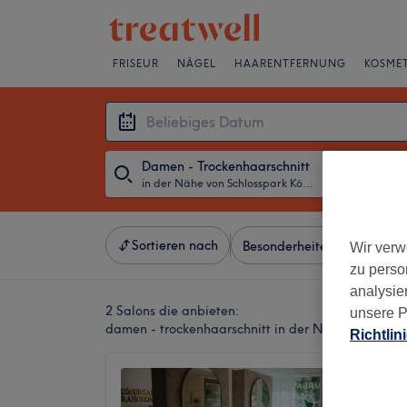
FRISEUR
NÄGEL
HAARENTFERNUNG
KOSMET
Damen - Trockenhaarschnitt
in der Nähe von Schlosspark Köpenick, Berlin
・
Beliebiges D
Sortieren nach
Besonderheiten
Salons
Wir verw
zu perso
analysie
2 Salons die anbieten:
unsere P
damen - trockenhaarschnitt in der Nähe von Schlo
Richtlin
Friseur
4,9