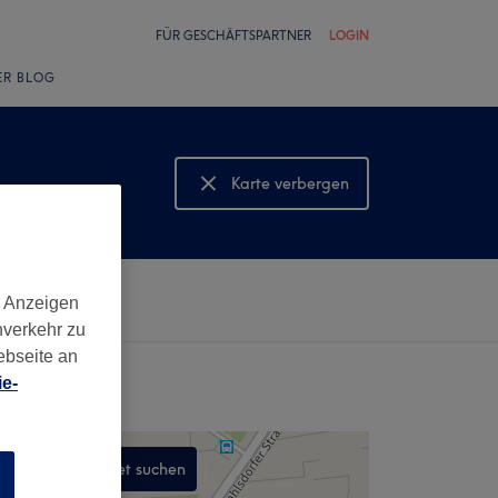
FÜR GESCHÄFTSPARTNER
LOGIN
ER BLOG
Karte verbergen
Karte anzeigen
d Anzeigen
nverkehr zu
ebseite an
e-
In diesem Gebiet suchen
n