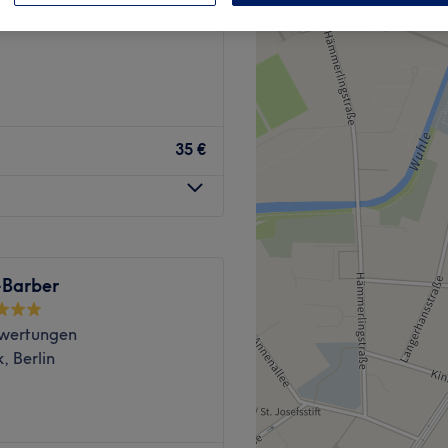
, Berlin
35 €
-Barber
wertungen
, Berlin
 brauchst eine