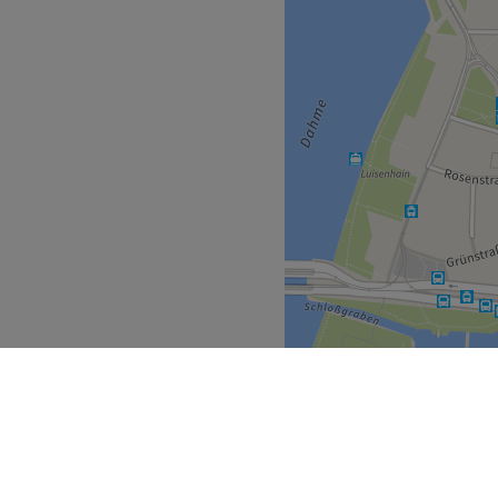
 und Tramhaltestelle
ngen sorgsam durch, denn
innen und Kunden stehen
les und -schnitte.
Zurück zur Salonansicht