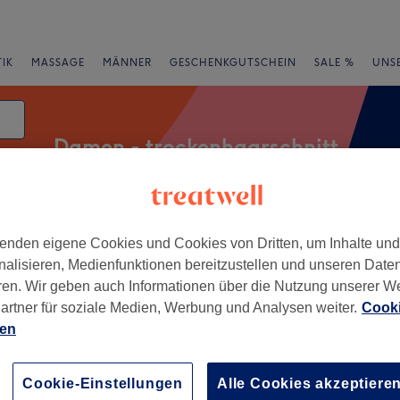
IK
MASSAGE
MÄNNER
GESCHENKGUTSCHEIN
SALE %
UNS
Damen - trockenhaarschnitt
atum
Expressangebote
Bewertung
enden eigene Cookies und Cookies von Dritten, um Inhalte un
nalisieren, Medienfunktionen bereitzustellen und unseren Date
ren. Wir geben auch Informationen über die Nutzung unserer W
artner für soziale Medien, Werbung und Analysen weiter.
Cooki
sspark Köpenick, Berlin
ien
+
salon Sarah Grundl
Cookie-Einstellungen
Alle Cookies akzeptiere
207 Bewertungen
−