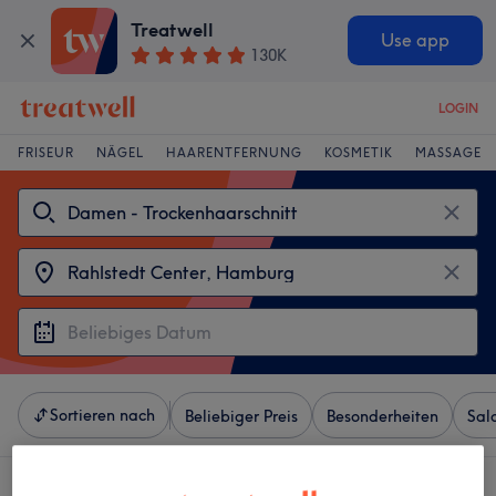
Treatwell
Use app
130K
LOGIN
FRISEUR
NÄGEL
HAARENTFERNUNG
KOSMETIK
MASSAGE
Sortieren nach
Beliebiger Preis
Besonderheiten
Sal
4 Salons die anbieten: