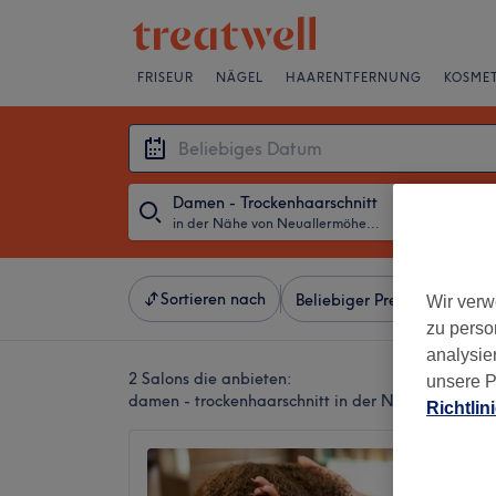
FRISEUR
NÄGEL
HAARENTFERNUNG
KOSMET
Damen - Trockenhaarschnitt
in der Nähe von Neuallermöhe, Hamburg
・
Beliebiges D
Sortieren nach
Beliebiger Preis
Besonde
Wir verw
zu perso
analysie
2 Salons die anbieten:
unsere P
damen - trockenhaarschnitt in der Nähe von Ne
Richtlin
Ladie's
4,9