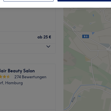
rf, Hamburg
ab
25 €
air Beauty Salon
274 Bewertungen
rf, Hamburg
rg, Bergedorf ist der Name