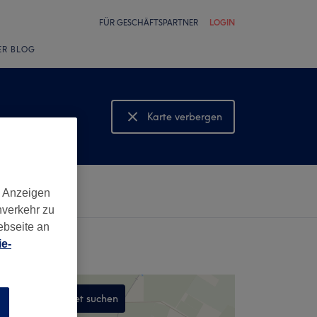
FÜR GESCHÄFTSPARTNER
LOGIN
ER BLOG
Karte verbergen
Karte anzeigen
d Anzeigen
nverkehr zu
ebseite an
e-
In diesem Gebiet suchen
n