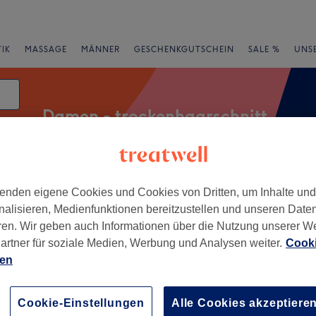
IK
MASSAGE
MÄNNER
GESCHENKGUTSCHEIN
SALE %
UNS
Damen - trockenhaarschnitt
atum
rheiten
Salons
Expressangebote
Bewertung
enden eigene Cookies und Cookies von Dritten, um Inhalte un
nalisieren, Medienfunktionen bereitzustellen und unseren Date
ren. Wir geben auch Informationen über die Nutzung unserer W
artner für soziale Medien, Werbung und Analysen weiter.
Cooki
uallermöhe, Hamburg
ien
+
 & Gent's Friseure
Cookie-Einstellungen
Alle Cookies akzeptiere
260 Bewertungen
−