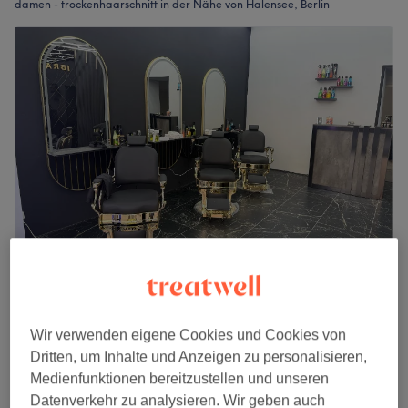
damen - trockenhaarschnitt in der Nähe von Halensee, Berlin
IBRA CUT
4,9
79 Bewertungen
Klausenerkiez, Berlin
Auf Karte anzeigen
Wir verwenden eigene Cookies und Cookies von
Damen - Trockenschnitt
Dritten, um Inhalte und Anzeigen zu personalisieren,
ab
45 €
30 Min. - 40 Min.
Medienfunktionen bereitzustellen und unseren
Schnellansicht Saloninfos
Datenverkehr zu analysieren. Wir geben auch