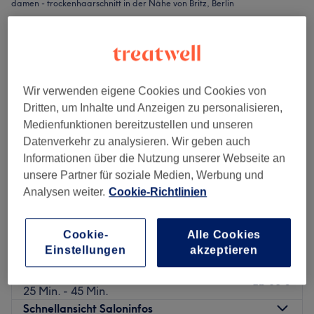
damen - trockenhaarschnitt in der Nähe von Britz, Berlin
Wir verwenden eigene Cookies und Cookies von
Dritten, um Inhalte und Anzeigen zu personalisieren,
Medienfunktionen bereitzustellen und unseren
Datenverkehr zu analysieren. Wir geben auch
Informationen über die Nutzung unserer Webseite an
unsere Partner für soziale Medien, Werbung und
Analysen weiter.
Cookie-Richtlinien
Salon Top-Line
Cookie-
Alle Cookies
4,9
1024 Bewertungen
Einstellungen
akzeptieren
Neukölln, Berlin
Auf Karte anzeigen
Damen - Trocken Haarschnitt
ab
30 €
25 Min. - 45 Min.
Schnellansicht Saloninfos