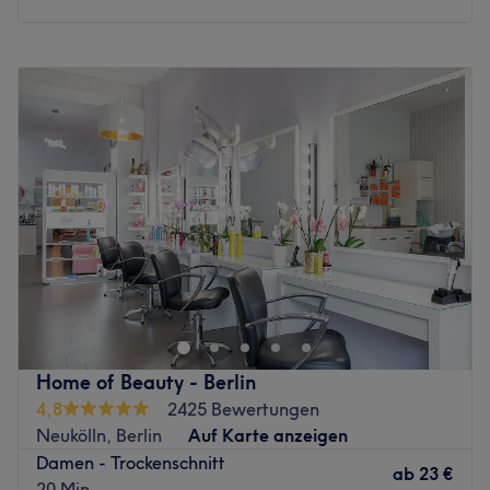
Montag
Geschlossen
Dienstag
10:00
–
18:00
Mittwoch
10:00
–
18:00
Donnerstag
10:00
–
18:00
Freitag
10:00
–
18:00
Samstag
09:30
–
16:00
Sonntag
Geschlossen
Der Salon Coffeur Top-Line in der Emser Straße 131 ist Ihr
Haarspezialist in Berlin Neukölln. Mit Herzlichkeit und
Professionalität werden Ihre Frisurenwünsche umgesetzt.
Das engagierte Team um Leyla Kangal zaubert für Sie
den perfekten Haar-Schnitt, typgerechtes Styling und
Home of Beauty - Berlin
Make-Up, oder brillante Farben für Ihr Haar. Natürlich
4,8
2425 Bewertungen
können Sie sich natürlich auch für Ihren großen Tag, oder
Neukölln, Berlin
Auf Karte anzeigen
Abend stylen lassen mit einer schicken Brautfrisur oder
Damen - Trockenschnitt
einer aufregenden Abendfrisur. Begeben Sie sich in die
ab
23 €
20 Min.