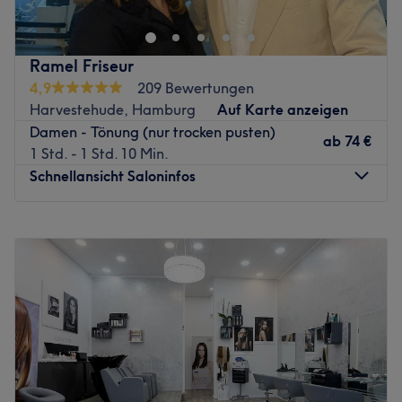
Schönheit unterstreicht? Dann komm bei One Cut in
Zurück zur Salonansicht
Hamburg vorbei und lass dich von dem zauberhaften und
breitgefächerten Angebot rund um das Thema Schnitte,
Ramel Friseur
Colorationen und Haarpflege überzeugen.
4,9
209 Bewertungen
Nächste öffentliche Verkehrsmittel:
Harvestehude, Hamburg
Auf Karte anzeigen
Die Haltestelle Barmbek befindet sich nur 3 Gehminuten
Damen - Tönung (nur trocken pusten)
ab
74 €
vom Studio entfernt.
1 Std. - 1 Std. 10 Min.
Schnellansicht Saloninfos
Das Team:
Das professionelle Team zählt zu den Spezialisten auf
dem Gebiet Haarcoloration. Neue, trendige Farben oder
Montag
Geschlossen
auffrischende Looks werden mit Leidenschaft umgesetzt.
Dienstag
10:00
–
19:00
Mittwoch
10:00
–
19:00
Was uns an dem Salon gefällt:
Donnerstag
10:00
–
19:00
Atmosphäre: Klassisch, modern, trendbewusst
Freitag
10:00
–
19:00
Expertise: Haarschnitte & Colorationen, Rasuren,
Samstag
09:15
–
19:00
Fadentechnik, Styling
Sonntag
Geschlossen
Produkte und Produktmarken: Hochwertige Produkte
Extras: Kostenlose Getränke, kostenloses W-LAN,
Ramel Friseur ist ein erstklassiger Friseursalon, der sich im
klimatisiert, kinderfreundlich, barrierefrei