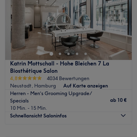
Freitag
08:00
–
22:00
Meisterliches Friseurhandwerk, helle Räume, die für
Samstag
08:00
–
19:00
Kreativität sorgen, authentischer Service und perfektes
Sonntag
Geschlossen
Preis-Leistungs-Verhältnis - Wer kann da schon Nein
sagen? Richtig, keiner. Darum buchen Sie jetzt Ihren
Hey Leute, aufgepasst: Martin Max Friseur ist die neue
persönlichen Termin bequem online!
Adresse für dein perfektes Hairstyling! Du findest den
Zurück zur Salonansicht
Salon in Hamburgs Altstadt. Hier gibt es tolle Schnitte,
schonende Colorationen und auf Wunsch eine auf deinen
Haartyp abgestimmte Pflege!
Katrin Mottschall - Hohe Bleichen 7 La
Nächste öffentliche Verkehrsmittel:
Biosthétique Salon
4,8
4034 Bewertungen
Nur zwei Gehminuten entfernt des Salons befindet sich
Neustadt, Hamburg
Auf Karte anzeigen
die U-Bahnstation Meßberg.
Herren - Men‘s Grooming Upgrade/
Das Team:
ab
10 €
Specials
Ombré, Blondierungen, Balayage oder Babylights sind
10 Min. - 15 Min.
kein Problem für das top ausgebildete Team. Sie holen
Schnellansicht Saloninfos
sich ihre Inspirationen aus ganz Europa und bilden sich
ständig weiter, um dir ein perfektes Ergebnis zu liefern.
Montag
Geschlossen