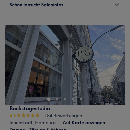
Schnellansicht Saloninfos
Montag
09:00
–
20:00
Dienstag
09:00
–
20:00
Mittwoch
09:00
–
20:00
Donnerstag
09:00
–
20:00
Freitag
09:00
–
20:00
Samstag
09:00
–
20:00
Sonntag
Geschlossen
Willkommen bei Alfa Friseur Damen & Herren in
Hamburg. In diesem Friseursalon erwarten dich
erstklassige Behandlungen mit hochwertigen Produkten
rund um die Haarpflege. Überzeuge dich selbst und
buche deinen Termin direkt und unkompliziert über die
Backstagestudio
Treatwell-App mit sofortiger Buchungsbestätigung.
4,8
184 Bewertungen
Nächste öffentliche Verkehrsmittel:
Innenstadt, Hamburg
Auf Karte anzeigen
Damen - Tönung & Föhnen