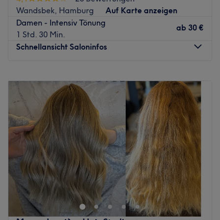
nächsten Termin online über Treatwell!
Wandsbek, Hamburg
Auf Karte anzeigen
Damen - Intensiv Tönung
Das sympathische Team bringt mehrjährige Erfahrung mit
ab
30 €
1 Std. 30 Min.
und kennt sich mit den Produkten und Techniken sehr gut
Schnellansicht Saloninfos
aus. Fatma ist ein Profi, wenn es um aufwendige
Balayage- oder Strähnentechniken geht. Der Salon ist mit
Montag
08:30
–
20:00
den Öffis sehr gut zu erreichen, die U-Bahnhöfe
Dienstag
08:30
–
20:00
Landwehr und Burgstraße liegen quasi "um die Ecke".
Mittwoch
08:30
–
20:00
Auch das Berliner Tor ist in Laufreichweite. Und wenn es
Donnerstag
08:30
–
20:00
mal etwas länger dauern sollte, werden dir hier Kaffee,
Freitag
08:30
–
20:00
Tee oder Softdrinks angeboten, auch WLAN ist
Samstag
08:30
–
20:00
vorhanden. Kurzum: Hier legt man die Haare in die
Sonntag
Geschlossen
Hände der Profis!
ACHTUNG: Fake Buchungen werden direkt zur Anzeige
Geh keine Kompromisse ein und lass deine Haare von
gebracht.
echten ExpertInnen auf Vordermann bringen – und zwar
Zurück zur Salonansicht
im Hamburger Salon Goldene Schere Wandsbek! Egal ob
ein ausgefallener Haarschnitt, Dauerwelle oder
anspruchsvolle Strähnen-Looks, hier findest du garantiert,