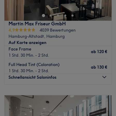
Stylings finden Sie im First Cut Friseursalon mitten in
Hamburg-Wandsbek.
In der belebten Hauptstraße erwartet Sie ein Team aus
Martin Max Friseur GmbH
Topstylisten, das Sie herzlich empfängt und den
4,9
4039 Bewertungen
Aufenthalt mit exquisiten Kaffeespezialitäten so
Hamburg-Altstadt, Hamburg
angenehm wie möglich gestaltet.
Auf Karte anzeigen
Hier werden Sie in einem modernem Ambiente
Face Frame
professionell zu Ihrem Frisurenwunsch beraten, aber auch
ab
120 €
1 Std. 30 Min. - 2 Std.
wenn Sie noch keine konkrete Vorstellung von Ihrer neuen
Frisur oder Haarfarbe haben, berät Sie das kompetente
Full Head Tint (Coloration)
ab
130 €
Team ausführlich und kreiert mit Ihnen zusammen einen
1 Std. 30 Min. - 2 Std.
perfekten Look, der zu Ihnen passt. Egal ob Waschen-
Schnellansicht Saloninfos
Schneiden und selber Föhnen, wundervolle
Kammsträhnen oder trockener Maschinenschnitt für die
Montag
08:00
–
19:00
Herren - bei First Cut sind Sie richtig!
Dienstag
08:00
–
22:00
Qualitativ hochwertige Produkte von L’oreal und Onlyplex
Mittwoch
08:00
–
22:00
runden das Wohlfühlerlebnis ab.
Donnerstag
08:00
–
22:00