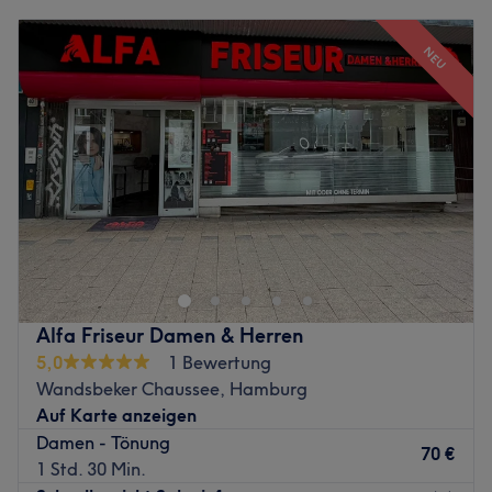
Montag
Geschlossen
Zurück zur Salonansicht
Dienstag
10:00
–
19:00
NEU
Mittwoch
10:00
–
19:00
Donnerstag
10:00
–
19:00
Freitag
10:00
–
19:00
Samstag
09:00
–
15:00
Sonntag
Geschlossen
In Hamburg-Borgfelde trifft glanzvoller Stil auf ein
ausgelassenes Ambiente in Fatma's Friseur-Salon Morè
than Hair. In dem stylisch eingerichteten Studio finden
Haarschnittbedürftige einen absolut professionelles Team
vor. Wenn du also in Borgfelde oder Umgebung wohnst,
Alfa Friseur Damen & Herren
dann buche doch jetzt ganz schnell und einfach den
5,0
1 Bewertung
nächsten Termin online über Treatwell!
Wandsbeker Chaussee, Hamburg
Auf Karte anzeigen
Das sympathische Team bringt mehrjährige Erfahrung mit
Damen - Tönung
und kennt sich mit den Produkten und Techniken sehr gut
70 €
1 Std. 30 Min.
aus. Fatma ist ein Profi, wenn es um aufwendige