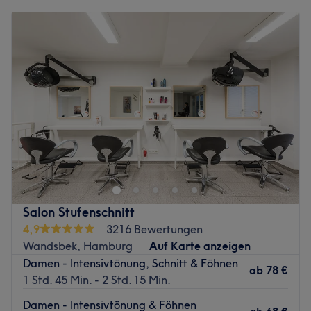
Montag
Geschlossen
Dienstag
10:00
–
18:00
Mittwoch
10:00
–
18:00
Donnerstag
10:00
–
18:00
Freitag
10:00
–
18:00
Samstag
10:00
–
15:00
Sonntag
Geschlossen
Lust auf rundum stoppelfreie, gepflegte Haut und einen
strahlend frischen Teint oder doch lieber einen tollen
neuen Haarschnitt und moderne Farben? Komm im Salon
CHIĆ Friseur & Beauty in Hamburg-Wandsbeck vorbei
und suche dir aus dem vielfältigen Angebot das Passende
Salon Stufenschnitt
für dich heraus. Erfrischende Gesichtsbehandlungen,
4,9
3216 Bewertungen
Maniküre & Pediküre oder Permanent Make-up, CHIĆ
Wandsbek, Hamburg
Auf Karte anzeigen
Friseur & Beauty holt das Beste aus deiner Schönheit
Damen - Intensivtönung, Schnitt & Föhnen
heraus!
ab
78 €
1 Std. 45 Min. - 2 Std. 15 Min.
Nächste öffentliche Verkehrsmittel:
Damen - Intensivtönung & Föhnen