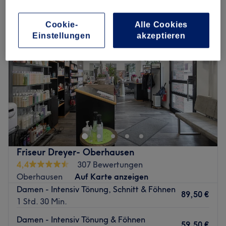
Cookie-
Alle Cookies
Einstellungen
akzeptieren
Friseur Dreyer- Oberhausen
4,4
307 Bewertungen
Oberhausen
Auf Karte anzeigen
Damen - Intensiv Tönung, Schnitt & Föhnen
89,50 €
1 Std. 30 Min.
Damen - Intensiv Tönung & Föhnen
59,50 €