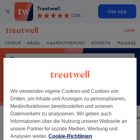
Treatwell
Use app
130K
LOGIN
FRISEUR
NÄGEL
HAARENTFERNUNG
KOSMETIK
MASSAGE
Wir verwenden eigene Cookies und Cookies von
Dritten, um Inhalte und Anzeigen zu personalisieren,
Medienfunktionen bereitzustellen und unseren
Datenverkehr zu analysieren. Wir geben auch
Sortieren nach
Beliebiger Preis
Besonderheiten
Mar
Informationen über die Nutzung unserer Webseite an
unsere Partner für soziale Medien, Werbung und
Analysen weiter.
Cookie-Richtlinien
Ein Salon, der anbietet:
damen - tönung in Oberhausen