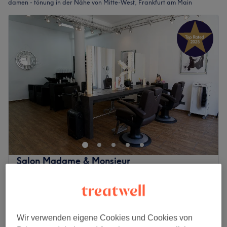
damen - tönung in der Nähe von Mitte-West, Frankfurt am Main
Salon Madame & Monsieur
4,6
623 Bewertungen
Gallus, Frankfurt am Main
Auf Karte anzeigen
Last Minute und Nebenzeiten
ab
85,50 €
Damen - Tönung, Schnitt & Föhnen
Wir verwenden eigene Cookies und Cookies von
1 Std. 15 Min. - 2 Std.
Spare bis zu 10%