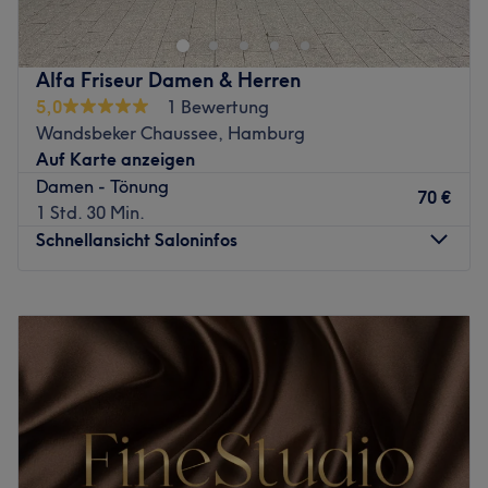
im Hamburger Salon Goldene Schere Wandsbek! Egal ob
ein ausgefallener Haarschnitt, Dauerwelle oder
anspruchsvolle Strähnen-Looks, hier findest du garantiert,
Alfa Friseur Damen & Herren
was dein Herz begehrt!
5,0
1 Bewertung
Nächste öffentliche Verkehrsmittel:
Wandsbeker Chaussee, Hamburg
Der Salon ist direkt an der Haltestelle Wandsbek-Markt
Auf Karte anzeigen
mit Bus- und U-Bahnverbindungen gelegen.
Damen - Tönung
70 €
1 Std. 30 Min.
Das Team:
Schnellansicht Saloninfos
Das Team, mit langjähriger Erfahrung, hat sich zum Ziel
gesetzt, das Beste aus deinen Haaren herauszuholen und
dass du den Salon mit einem breiten Lächeln im Gesicht
Montag
09:00
–
20:00
verlässt.
Dienstag
09:00
–
20:00
Mittwoch
09:00
–
20:00
Was uns an dem Salon gefällt:
Donnerstag
09:00
–
20:00
Atmosphäre: Modern, schick, zum Wohlfühlen.
Freitag
09:00
–
20:00
Expertise: Haarschnitte, Colorationen.
Samstag
09:00
–
20:00
Extras: Kostenfreie Getränke.
Sonntag
Geschlossen
Zurück zur Salonansicht