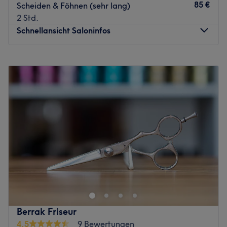
Wendemuthstraße.
85 €
Scheiden & Föhnen (sehr lang)
2 Std.
Das Team:
Schnellansicht Saloninfos
Das große Team um Inhaberin Setara sind Expertinnen im
Bereich Kosmetik, Nageldesign und Permanent Make-up,
Montag
10:00
–
18:30
wobei jeder der Profis ihr ganz besonderes Spezialgebiet
Dienstag
10:00
–
18:30
hat.Setara selbst ist Friseurmeisterin und hat bei den
Mittwoch
10:00
–
18:30
Besten der Besten gelernt. Im Salon wird Deutsch,
Donnerstag
10:00
–
18:30
Slowakisch und Russisch gesprochen.
Freitag
10:00
–
18:30
Was uns an dem Salon gefällt:
Samstag
10:00
–
16:00
Atmosphäre: Geräumig, hell, modern.
Sonntag
Geschlossen
Expertise: Damen- und Herrenfrisuren, Permanent Make-
up, Gesichtsbehandlungen, Waxing.
Du bist auf der Suche nach einem neuen Look? Arezo &
Produkte und Produktmarken: Wella.
Zarlascht's Schönheitssalon heißt dich herzlich
Extras: Kostenlose Parkplätze, kostenlose Getränke.
willkommen. In der Metropole Hamburg erwarten dich
Zurück zur Salonansicht
erfrischende Dienstleistungen, die Haut und Körper
perfekt für den Sommer vorbereiten. Außerdem bekommst
Berrak Friseur
du moderne Frisuren und dazu passendes Make-up.
4,5
9 Bewertungen