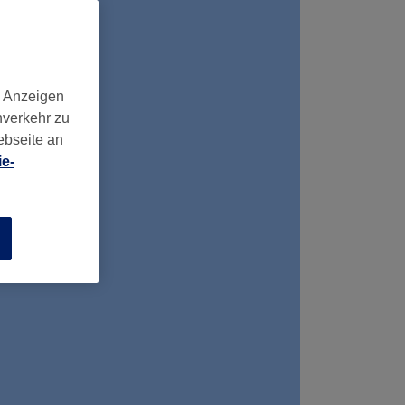
d Anzeigen
nverkehr zu
ebseite an
e-
n