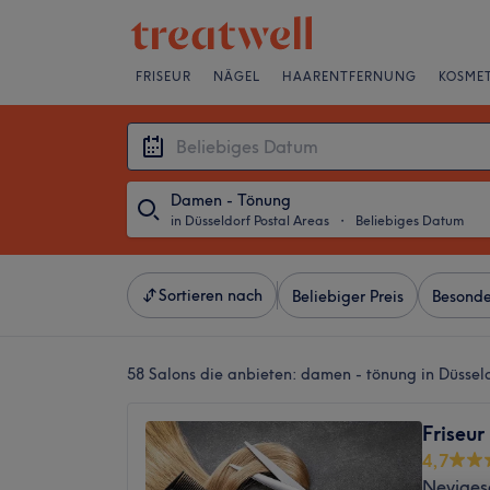
FRISEUR
NÄGEL
HAARENTFERNUNG
KOSMET
Damen - Tönung
in Düsseldorf Postal Areas
・
Beliebiges Datum
Sortieren nach
Beliebiger Preis
Besonde
58 Salons die anbieten:
damen - tönung in Düsseld
Friseur
4,7
Neviges