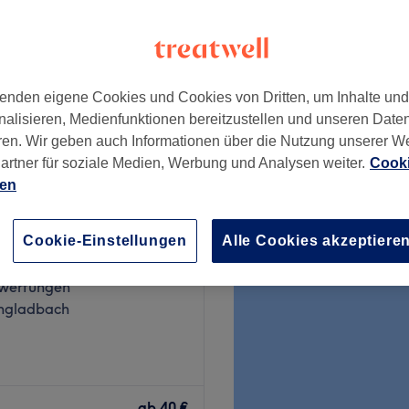
enden eigene Cookies und Cookies von Dritten, um Inhalte un
ab
28 €
nalisieren, Medienfunktionen bereitzustellen und unseren Date
ren. Wir geben auch Informationen über die Nutzung unserer W
artner für soziale Medien, Werbung und Analysen weiter.
Cooki
ien
udio Sogat
Cookie-Einstellungen
Alle Cookies akzeptiere
wertungen
ngladbach
ne Haarschnitte,
lorationen – für Damen,
ab
40 €