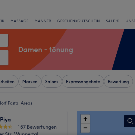
IK
MASSAGE
MÄNNER
GESCHENKGUTSCHEIN
SALE %
UNS
Damen - tönung
rheiten
Marken
Salons
Expressangebote
Bewertung
orf Postal Areas
+
 Piya
157 Bewertungen
−
er Str, Wuppertal