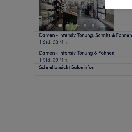
Damen - Intensiv Tönung, Schnitt & Föhnen
1 Std. 30 Min.
Damen - Intensiv Tönung & Föhnen
1 Std. 30 Min.
Schnellansicht Saloninfos
Montag
Geschlossen
Dienstag
09:00
–
18:00
Mittwoch
09:00
–
18:00
Donnerstag
09:00
–
18:00
Freitag
09:00
–
18:00
Samstag
08:30
–
14:00
Sonntag
Geschlossen