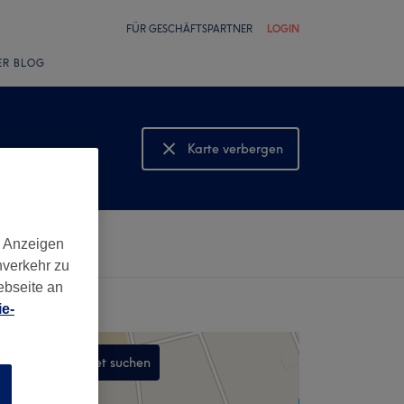
FÜR GESCHÄFTSPARTNER
LOGIN
ER BLOG
Karte verbergen
Karte anzeigen
d Anzeigen
nverkehr zu
ebseite an
e-
In diesem Gebiet suchen
n
,