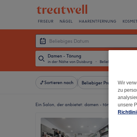
FRISEUR
NÄGEL
HAARENTFERNUNG
KOSMET
Damen - Tönung
in der Nähe von Duisburg
・
Beliebiges Datum
Sortieren nach
Wir verw
Beliebiger Preis
Besonde
zu perso
analysie
Ein Salon, der anbietet:
damen - tönung in der Nä
unsere P
Richtlin
Friseu
4,4
Oberha