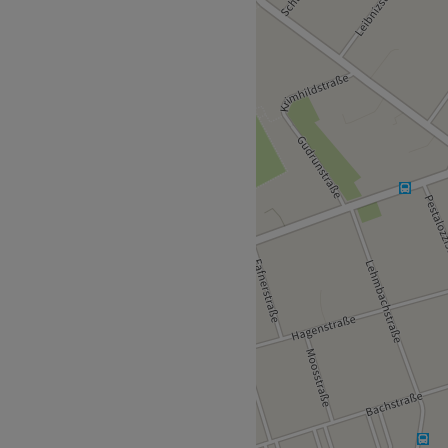
Farben? Komm im Salon
che dir aus dem vielfältigen
r wirst du verwöhnt und
passender Beratung
rekt um die Ecke.
ine professionelle
Zeit, um den Kunden jeden
onell.
, Barberservice.
y Hair, OGGI.
WSHA gibt es kostenlose