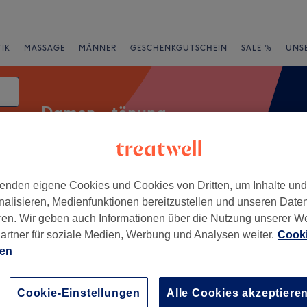
IK
MASSAGE
MÄNNER
GESCHENKGUTSCHEIN
SALE %
UNS
Damen - tönung
enden eigene Cookies und Cookies von Dritten, um Inhalte un
rheiten
Marken
Salons
Expressangebote
Bewertung
nalisieren, Medienfunktionen bereitzustellen und unseren Date
ren. Wir geben auch Informationen über die Nutzung unserer W
he von Duisburg
artner für soziale Medien, Werbung und Analysen weiter.
Cooki
ien
+
r Dreyer- Oberhausen
307 Bewertungen
−
Cookie-Einstellungen
Alle Cookies akzeptiere
usen