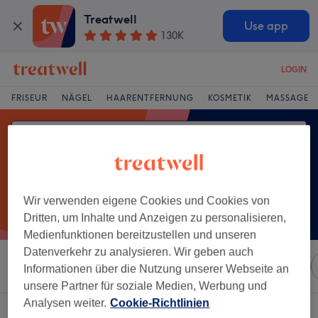
Treatwell
Use app
130K
LOGIN
FRISEUR
NÄGEL
HAARENTFERNUNG
KOSMETIK
MASSAGE
Wir verwenden eigene Cookies und Cookies von
Dritten, um Inhalte und Anzeigen zu personalisieren,
Medienfunktionen bereitzustellen und unseren
Datenverkehr zu analysieren. Wir geben auch
Sortieren nach
Marken
Salons
Expressangebote
Informationen über die Nutzung unserer Webseite an
unsere Partner für soziale Medien, Werbung und
Analysen weiter.
Cookie-Richtlinien
Ein Salon, der anbietet:
damen - strähnen in Wolfsburg