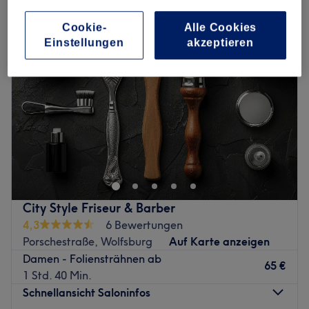
Cookie-
Alle Cookies
Einstellungen
akzeptieren
City Style Friseur & Barber
4,3
6 Bewertungen
Porschestraße, Wolfsburg
Auf Karte anzeigen
Damen - Foliensträhnen ab
65 €
1 Std. 40 Min.
Schnellansicht Saloninfos