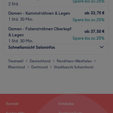
Spare bis zu 25%
2 Std.
ab
33,75 €
Damen - Kammsträhnen & Legen
1 Std. 30 Min.
Spare bis zu 25%
Damen - Foliensträhnen Oberkopf
ab
37,50 €
& Legen
Spare bis zu 25%
1 Std. 30 Min.
Schnellansicht Saloninfos
Treatwell
Montag
Deutschland
Nordrhein-Westfalen
Geschlossen
>
>
>
Rheinland
Dienstag
Dortmund
Stadtbezirk Scharnhorst
10:00
–
20:00
>
>
Mittwoch
10:00
–
20:00
Donnerstag
10:00
–
20:00
Freitag
10:00
–
20:00
Samstag
10:00
–
16:00
Sonntag
Geschlossen
Kontakt
Entdecke
Inna Spa Lounge in der Kurler Straße 127 in Dortmund ist
Kunden-Hilfe
Treatment Guide