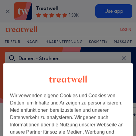
Treatwell
Use app
130K
LOGIN
FRISEUR
NÄGEL
HAARENTFERNUNG
KOSMETIK
MASSAGE
Wir verwenden eigene Cookies und Cookies von
Dritten, um Inhalte und Anzeigen zu personalisieren,
Medienfunktionen bereitzustellen und unseren
Sortieren nach
Beliebiger Preis
Salons
Expressange
Datenverkehr zu analysieren. Wir geben auch
Informationen über die Nutzung unserer Webseite an
unsere Partner für soziale Medien, Werbung und
Ein Salon, der anbietet: