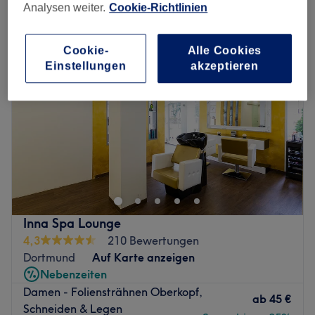
damen - strähnen in Stadtbezirk Scharnhorst, Dortmund
Analysen weiter.
Cookie-Richtlinien
Cookie-
Alle Cookies
Einstellungen
akzeptieren
Inna Spa Lounge
4,3
210 Bewertungen
Dortmund
Auf Karte anzeigen
Nebenzeiten
Damen - Foliensträhnen Oberkopf,
ab
45 €
Schneiden & Legen