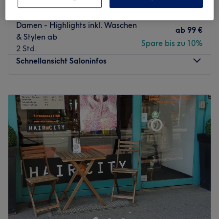
Spare bis zu 10%
2 Std.
Damen - Highlights inkl. Waschen
ab
99 €
& Stylen ab
Spare bis zu 10%
2 Std.
Schnellansicht Saloninfos
Montag
08:00
–
18:00
Dienstag
08:00
–
18:00
Mittwoch
08:00
–
18:00
Donnerstag
08:00
–
18:00
Freitag
08:00
–
18:00
Samstag
08:00
–
15:00
Sonntag
Geschlossen
Du bist gelangweilt von deinem Haar und wünschst dir
eine Typveränderung? Dann ist der Salon #concept.ME in
Neuss genau der richtige Ort für dich. Hier wird dein
Haar mit viel Liebe und Können ganz nach deinen