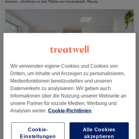
damen - strähnen in der Nähe von Innenstadt, Neuss
Wir verwenden eigene Cookies und Cookies von
Dritten, um Inhalte und Anzeigen zu personalisieren,
Medienfunktionen bereitzustellen und unseren
Datenverkehr zu analysieren. Wir geben auch
Informationen über die Nutzung unserer Webseite an
#concept.ME
unsere Partner für soziale Medien, Werbung und
4,8
461 Bewertungen
Analysen weiter.
Cookie-Richtlinien
Innenstadt, Neuss
Auf Karte anzeigen
Nebenzeiten
Damen - Highlights inkl. Waschen,
Cookie-
Alle Cookies
ab
144 €
Schnitt & Stylen ab
Einstellungen
akzeptieren