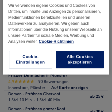
Wir verwenden eigene Cookies und Cookies von
Dritten, um Inhalte und Anzeigen zu personalisieren,
Medienfunktionen bereitzustellen und unseren
Datenverkehr zu analysieren. Wir geben auch
Informationen über die Nutzung unserer Webseite an
unsere Partner für soziale Medien, Werbung und
Analysen weiter.
Cookie-Richtlinien
Cookie-
Alle Cookies
Einstellungen
akzeptieren
Frisuer Dein Schnitt Münster
4,9
90 Bewertungen
Innenstadt, Münster
Auf Karte anzeigen
Damen - Strähnen Oberkopf
ab
25 €
1 Std. 10 Min. - 1 Std. 40 Min.
Damen - Strähnen ganzer Kopf
ab
30 €