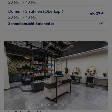
20 Min. - 40 Min.
Was uns an dem Salon gefällt:
Damen - Strähnen (Oberkopf)
ab
37 €
Atmosphäre: Professionell, modern, offen.
20 Min. - 40 Min.
Expertise: Haarschnitte & -colorationen.
Schnellansicht Saloninfos
Produkte und Produktmarken: Tierversuchsfreie Produkte.
Extras: Hier gibt es kostenlose Getränke.
Montag
09:30
–
19:00
Zurück zur Salonansicht
Dienstag
09:30
–
19:00
Mittwoch
09:30
–
19:00
Donnerstag
09:30
–
19:00
Freitag
09:30
–
19:00
Samstag
09:00
–
16:00
Sonntag
Geschlossen
Herzlich willkommen bei Bel Ètage in Frankfurt-
Bockenheim - moderne Schnitte, Neufärbungen,
Dauerwellen und besondere Hochsteckfrisuren stehen hier
täglich auf dem Programm. Buch noch heute anz bequem
und einfach deinen Wunschtermin und deine