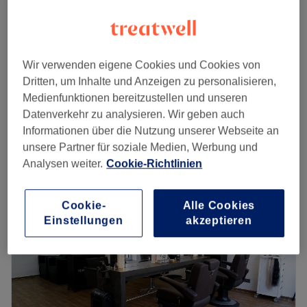
ab
89,10 €
Damen - Strähnen (Ganzer Kopf)
2 Std.
Spare bis zu 10%
Damen - Strähnen
Wir verwenden eigene Cookies und Cookies von
ab
89,10 €
(Erstbehandlung)
Dritten, um Inhalte und Anzeigen zu personalisieren,
Spare bis zu 10%
2 Std.
Medienfunktionen bereitzustellen und unseren
Schnellansicht Saloninfos
Datenverkehr zu analysieren. Wir geben auch
Informationen über die Nutzung unserer Webseite an
unsere Partner für soziale Medien, Werbung und
Montag
Geschlossen
Analysen weiter.
Cookie-Richtlinien
Dienstag
09:00
–
19:00
Mittwoch
09:00
–
19:00
Donnerstag
09:00
–
18:00
Cookie-
Alle Cookies
Freitag
09:00
–
19:00
Einstellungen
akzeptieren
Samstag
09:00
–
16:00
Sonntag
Geschlossen
Ab sofort bieten wir auch Corona Schnelltests im Salon
an. Sollten Sie von diesem Angebot Gebrauch machen