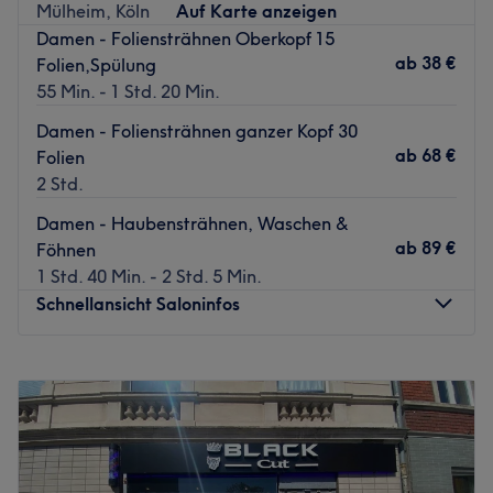
Mülheim, Köln
Auf Karte anzeigen
sich die Bus- und Tramhaltestelle Kalk Kapelle.
Damen - Foliensträhnen Oberkopf 15
Das Team:
ab
38 €
Folien,Spülung
Inhaberin Haci und Friseurmeisterin Chia haben beide
55 Min. - 1 Std. 20 Min.
langjährige Erfahrung und sorgen dafür, dass du den
Damen - Foliensträhnen ganzer Kopf 30
Salon stets mit einem Lächeln auf den Lippen verlässt.
ab
68 €
Folien
Was uns an dem Salon gefällt:
2 Std.
Atmosphäre: Neu, modern, familiär.
Damen - Haubensträhnen, Waschen &
Expertise: Haarschnitt & Farbe.
ab
89 €
Föhnen
Produkte und Produktmarken: Echos & MK, Soft Liss.
1 Std. 40 Min. - 2 Std. 5 Min.
Extras: Kostenlose Getränke, kostenloses WLAN.
Schnellansicht Saloninfos
Zurück zur Salonansicht
Montag
Geschlossen
Dienstag
09:00
–
18:00
Mittwoch
09:00
–
18:00
Donnerstag
09:00
–
18:00
Freitag
09:00
–
18:00