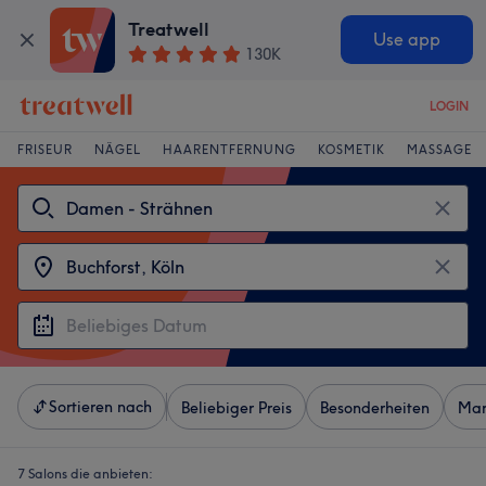
Treatwell
Use app
130K
LOGIN
FRISEUR
NÄGEL
HAARENTFERNUNG
KOSMETIK
MASSAGE
Sortieren nach
Beliebiger Preis
Besonderheiten
Mar
7 Salons die anbieten: