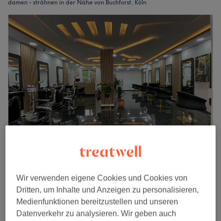
damen - strähnen in der Nähe von Buchforst, Köln
Chia Beauty Salon
4,7
180 Bewertungen
Wir verwenden eigene Cookies und Cookies von
Kalk, Köln
Auf Karte anzeigen
Dritten, um Inhalte und Anzeigen zu personalisieren,
Damen - Strähnen Oberkopf
85 €
Medienfunktionen bereitzustellen und unseren
2 Std.
Datenverkehr zu analysieren. Wir geben auch