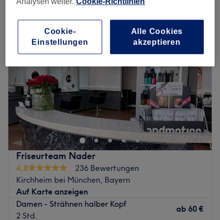
Analysen weiter.
Cookie-Richtlinien
damen - strähnen in Kirchheim bei München, Bayern
Cookie-
Alle Cookies
Einstellungen
akzeptieren
Friseurteam Nader
4,8
236 Bewertungen
Kirchheim bei München, Bayern
Auf Karte anzeigen
Damen - Strähnen halber Kopf
ab
60 €
2 Std.