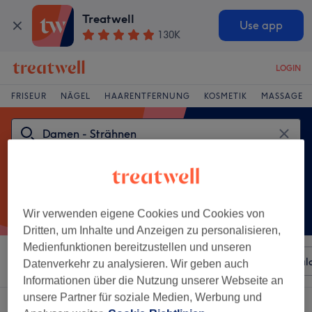
Treatwell
Use app
130K
LOGIN
FRISEUR
NÄGEL
HAARENTFERNUNG
KOSMETIK
MASSAGE
Wir verwenden eigene Cookies und Cookies von
Dritten, um Inhalte und Anzeigen zu personalisieren,
Medienfunktionen bereitzustellen und unseren
Sortieren nach
Beliebiger Preis
Besonderheiten
Sal
Datenverkehr zu analysieren. Wir geben auch
Informationen über die Nutzung unserer Webseite an
unsere Partner für soziale Medien, Werbung und
Ein Salon, der anbietet: