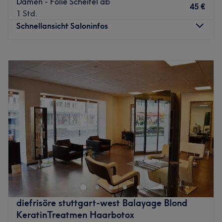
Damen - Folie Scheitel ab
45 €
1 Std.
Schnellansicht Saloninfos
Montag
Geschlossen
Dienstag
11:00
–
20:30
Mittwoch
08:30
–
14:00
Donnerstag
Geschlossen
Freitag
10:30
–
18:45
Samstag
09:30
–
15:00
Sonntag
Geschlossen
Sie sehnen sich nach einem kompletten
Verwöhnprogramm für Ihre Haare und Sinne? Im Zentrum
Stuttgarts zwischen Schwabstraße und Hölderlinplatz
begrüßt Sie die professionelle und ambitionierte
Friseurmeisterin Claudia Zimmermann und ihr
diefrisöre stuttgart-west Balayage Blond
engagiertes Team.
KeratinTreatmen Haarbotox