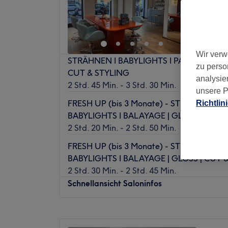
Nebe
Wir verw
STRÄHNEN I BABYLIGHTS I PAINTINGS | G
zu perso
CUT & STYLING
analysie
2 Std. 45 Min. - 3 Std. 30 Min.
unsere P
FRESH UP (bis 3 Monate) - STRÄHNEN I
Richtlin
BABYLIGHTS I BALAYAGE | GLOSS & STY
2 Std. 20 Min. - 2 Std. 50 Min.
FRESH UP (bis 3 Monate) - STRÄHNEN I
BABYLIGHTS I BALAYAGE | GLOSS | CUT 
2 Std. 30 Min. - 2 Std. 45 Min.
Schnellansicht Saloninfos
Montag
Geschlossen
Dienstag
10:00
–
19:00