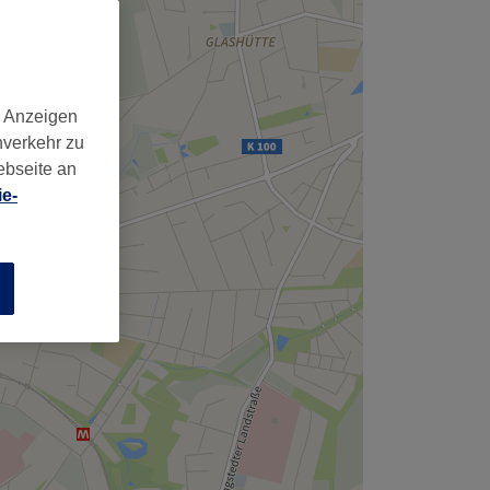
d Anzeigen
nverkehr zu
ebseite an
e-
n