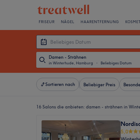
FRISEUR
NÄGEL
HAARENTFERNUNG
KOSMET
Damen - Strähnen
in Winterhude, Hamburg
・
Beliebiges Datum
Sortieren nach
Beliebiger Preis
Besonde
16 Salons die anbieten:
damen - strähnen in Win
Nordisc
5,0
Winterh