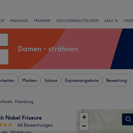
IK
MASSAGE
MÄNNER
GESCHENKGUTSCHEIN
SALE %
UNS
Damen - strähnen
rheiten
Marken
Salons
Expressangebote
Bewertung
terhude, Hamburg
+
h Nobel Friseure
44 Bewertungen
−
ude, Hamburg