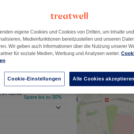
nzeiten
enden eigene Cookies und Cookies von Dritten, um Inhalte un
LOSS I
ab
236 €
nalisieren, Medienfunktionen bereitzustellen und unseren Date
ren. Wir geben auch Informationen über die Nutzung unserer W
Spare bis zu 20%
artner für soziale Medien, Werbung und Analysen weiter.
Cooki
ien
ab
132,80 €
LING
Spare bis zu 20%
Cookie-Einstellungen
Alle Cookies akzeptiere
ab
156 €
& STYLING
Spare bis zu 20%